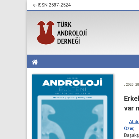
e-ISSN 2587-2524
. 2026; 28
Erke
var 
Abdu
Özer
,
Başakş