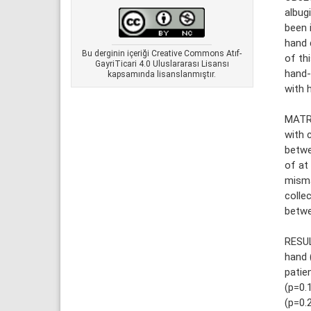
albug
been 
hand 
Bu derginin içeriği Creative Commons Atıf-
of th
GayriTicari 4.0 Uluslararası Lisansı
hand-
kapsamında lisanslanmıştır.
with 
MATRE
with 
betwe
of at
misma
colle
betwe
RESUL
hand 
patie
(p=0.
(p=0.