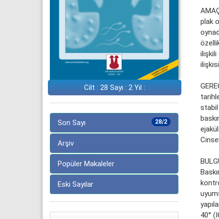
AMAÇ: 
plak 
oynad
özelli
ilişki
ilişki
GEREÇ
Cilt : 28 Sayı : 2 Yıl :
tarihl
stabil
baskı
Son Sayı
28/2
ejakül
Cinsel
Arşiv
BULGU
Popüler Makaleler
Baskın
kontro
Eski Sayılar
uyums
yapıla
40° (I