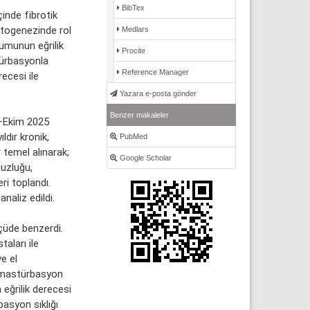
BibTex
çinde fibrotik
atogenezinde rol
Medlars
rumunun eğrilik
Procite
türbasyonla
Reference Manager
recesi ile
Yazara e-posta gönder
Benzer makaleler
–Ekim 2025
ldır kronik,
PubMed
r temel alınarak;
Google Scholar
uzluğu,
ri toplandı.
analiz edildi.
çüde benzerdi.
aları ile
ve el
, mastürbasyon
 eğrilik derecesi
basyon sıklığı