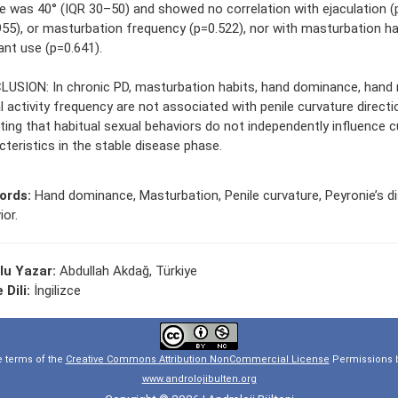
e was 40° (IQR 30–50) and showed no correlation with ejaculation (p
955), or masturbation frequency (p=0.522), nor with masturbation ha
ant use (p=0.641).
USION: In chronic PD, masturbation habits, hand dominance, hand
l activity frequency are not associated with penile curvature directio
ating that habitual sexual behaviors do not independently influence c
cteristics in the stable disease phase.
ords:
Hand dominance, Masturbation, Penile curvature, Peyronie’s d
ior.
lu Yazar:
Abdullah Akdağ, Türkiye
 Dili:
İngilizce
e terms of the
Creative Commons Attribution NonCommercial License
Permissions b
www.androlojibulten.org