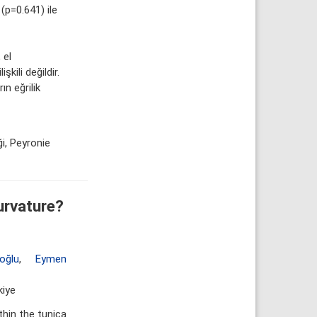
(p=0.641) ile
 el
şkili değildir.
ın eğrilik
ği, Peyronie
urvature?
oğlu
,
Eymen
kiye
thin the tunica