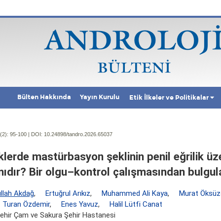
Bülten Hakkında
Yayın Kurulu
Etik İlkeler ve Politikalar
(2):
95-100 | DOI:
10.24898/tandro.2026.65037
klerde mastürbasyon şeklinin penil eğrilik üze
mıdır? Bir olgu–kontrol çalışmasından bulgul
llah Akdağ
,
Ertuğrul Arıkız
,
Muhammed Ali Kaya
,
Murat Öksüz
Turan Özdemir
,
Enes Yavuz
,
Halil Lütfi Canat
ehir Çam ve Sakura Şehir Hastanesi