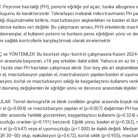
Peyronie hastalığı (PH), peniste eğriliğe yol açan, tunika albuginea i
oluşumu ile karakterizedir. Tekrarlayıcı mekanik mikrotravmanın PH p
ığı düşünülmekle birlikte, mastürbasyon alışkanlıkları ve baskın el du
klerine katkısı net değildir. Bu çalışmanın amacı, PH’li erkeklerde mas
li davranışlar, el kullanım paterni ve bunların penis eğriliğinin yönü ve de
sini sağlıklı kontrollerle karşılaştırmalı olarak incelemektir.
 ve YÖNTEMLER: Bu kesitsel olgu–kontrol çalışmasına Kasım 2024
eri arasında başvuran, ≥18 yaş erkekler dahil edildi. Yalnızca en az bir yı
 fazda olan PH hastaları çalışmaya alındı. Son beş yıla ait alışkanlıkla
n el, mastürbasyon yapılan el, mastrubasyon yapılan/baskın el uyums
asyon, koital ve mastürbasyon sıklığı ile kayganlaştırıcı kullanımı verile
 davranış değişkenleri ile eğriliğin yönü ve derecesi arasındaki ilişkiler 
LAR: Temel demografik ve klinik özellikler gruplar arasında büyük öl
 el (p=0.004) ve mastürbasyon yapılan el (p=0.007) dağılımları PH hast
ller arasında farklılık gösterirken, kayganlaştırıcı kullanımı (p=0.324) 
uzluğu oranları (p=0.191) benzerdi. Eğrilik yönü; baskın el (p=0.262)
n el (p=0.647) veya el uyumsuzluğu (p=1.000) ile ilişkili değildi. Medyan
QR 30–50) olup; ejakülasyon (p=0.672), koital sıklık (p=0.955), mastür