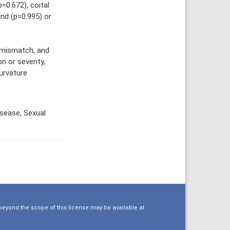
=0.672), coital
nd (p=0.995) or
 mismatch, and
n or severity,
urvature
isease, Sexual
eyond the scope of this license may be available at