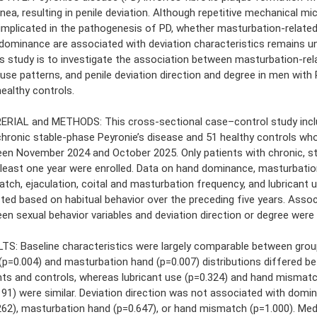
inea, resulting in penile deviation. Although repetitive mechanical m
implicated in the pathogenesis of PD, whether masturbation-relate
dominance are associated with deviation characteristics remains un
is study is to investigate the association between masturbation-rel
use patterns, and penile deviation direction and degree in men wit
healthy controls.
RIAL and METHODS: This cross-sectional case–control study inc
chronic stable-phase Peyronie’s disease and 51 healthy controls wh
en November 2024 and October 2025. Only patients with chronic, s
 least one year were enrolled. Data on hand dominance, masturbatio
tch, ejaculation, coital and masturbation frequency, and lubricant 
cted based on habitual behavior over the preceding five years. Assoc
en sexual behavior variables and deviation direction or degree were
TS: Baseline characteristics were largely comparable between gro
(p=0.004) and masturbation hand (p=0.007) distributions differed b
nts and controls, whereas lubricant use (p=0.324) and hand mismatc
191) were similar. Deviation direction was not associated with domi
262), masturbation hand (p=0.647), or hand mismatch (p=1.000). Med