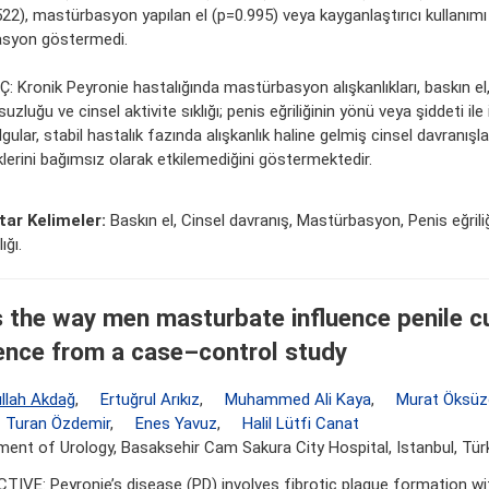
22), mastürbasyon yapılan el (p=0.995) veya kayganlaştırıcı kullanımı 
asyon göstermedi.
: Kronik Peyronie hastalığında mastürbasyon alışkanlıkları, baskın el,
zluğu ve cinsel aktivite sıklığı; penis eğriliğinin yönü veya şiddeti ile ili
gular, stabil hastalık fazında alışkanlık haline gelmiş cinsel davranışlar
klerini bağımsız olarak etkilemediğini göstermektedir.
ar Kelimeler:
Baskın el, Cinsel davranış, Mastürbasyon, Penis eğrili
ığı.
 the way men masturbate influence penile c
ence from a case–control study
llah Akdağ
,
Ertuğrul Arıkız
,
Muhammed Ali Kaya
,
Murat Öksüz
Turan Özdemir
,
Enes Yavuz
,
Halil Lütfi Canat
ent of Urology, Basaksehir Cam Sakura City Hospital, Istanbul, Tür
TIVE: Peyronie’s disease (PD) involves fibrotic plaque formation wi