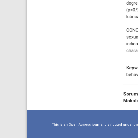
degre
(p=0.
lubric
CONCL
sexua
indic
chara
Keyw
behav
Sorum
Makale
This is an Open Access journal distributed under th