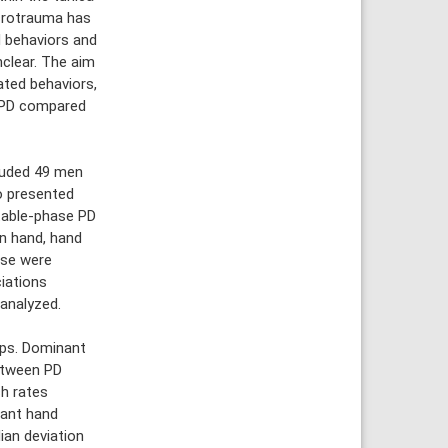
icrotrauma has
d behaviors and
clear. The aim
ated behaviors,
h PD compared
luded 49 men
o presented
table-phase PD
n hand, hand
use were
iations
 analyzed.
ups. Dominant
etween PD
h rates
nant hand
ian deviation