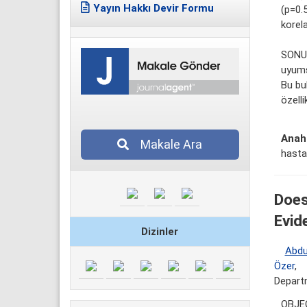
Yayın Hakkı Devir Formu
(p=0.5
korel
SONUÇ
uyumsu
Bu bul
özelli
Anaht
Makale Ara
hastal
Does
Evid
Dizinler
Abdu
Özer
,
Departm
OBJEC