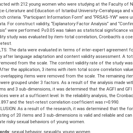
cted with 212 young women who were studying at the Faculty of N
ce-Literature and Education of Istanbul University-Cerrahpaşa and
rch criteria. “Participant Information Form” and “PRSAS-YW” were u
ata. For construct validity, “Explanatory Factor Analysis” and “Conf
sis” were performed. P≤0.05 was taken as statistical significance v
bility study was evaluated by item-total correlation, Cronbach’s α coe
retest.
TS: The data were evaluated in terms of inter-expert agreement f
ity after language adaptation and content validity assessment. A tot
removed from the scale. The content validity rate of the study wa
 After the application, 3 items with item total score correlation valu
 overlapping items were removed from the scale. The remaining it
 were grouped under 3 factors. As a result of the analysis made wit
ems and 3 sub-dimensions, it was determined that the AGFI and GF
dices were at a sufficient level. In the reliability analysis, the Cronb
.897 and the test-retest correlation coefficient was r=0.990.
USION: As a result of the research, it was determined that the fo
sting of 20 items and 3 sub-dimensions is valid and reliable and can
ate risky sexual behaviors of young women.
ords:
sexual behavior, sexuality, young women