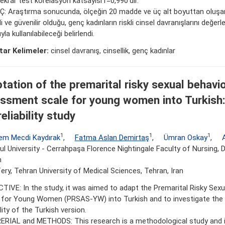
ekrar test korelasyon katsayısı r=0,990’dır.
: Araştırma sonucunda, ölçeğin 20 madde ve üç alt boyuttan oluş
i ve güvenilir olduğu, genç kadınların riskli cinsel davranışlarını değer
la kullanılabileceği belirlendi.
ar Kelimeler:
cinsel davranış, cinsellik, genç kadınlar
tation of the premarital risky sexual behavi
ssment scale for young women into Turkish: 
eliability study
1
1
1
em Mecdi Kaydırak
,
Fatma Aslan Demirtaş
,
Ümran Oskay
,
ul University - Cerrahpaşa Florence Nightingale Faculty of Nursing,
n
ery, Tehran University of Medical Sciences, Tehran, Iran
TIVE: In the study, it was aimed to adapt the Premarital Risky Sexu
 for Young Women (PRSAS-YW) into Turkish and to investigate the v
ility of the Turkish version.
RIAL and METHODS: This research is a methodological study and 