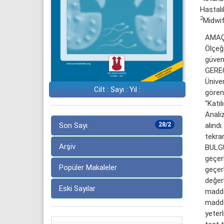
Hastalı
2
Midwif
AMAÇ:
Ölçeğ
güveni
GEREÇ
Ünive
Cilt : Sayı : Yıl :
gören 
“Katıl
Analiz
alınd
Son Sayı
28/2
tekrar
Arşiv
BULGUL
geçer
Popüler Makaleler
geçer
değerl
Eski Sayılar
madde
madde
yeter