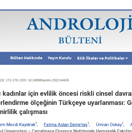
Bülten Hakkında
Yayın Kurulu
Etik İlkeler ve Politikalar
(3):
172-179 | DOI:
10.24898/tandro.2022.64426
kadınlar için evlilik öncesi riskli cinsel davra
rlendirme ölçeğinin Türkçeye uyarlanması: Ge
irlilik çalışması
1
1
1
em Mecdi Kaydırak
,
Fatma Aslan Demirtaş
,
Ümran Oskay
,
ul Üniversitesi – Cerrahpaşa Florence Nightingale Hemşirelik Fakültesi