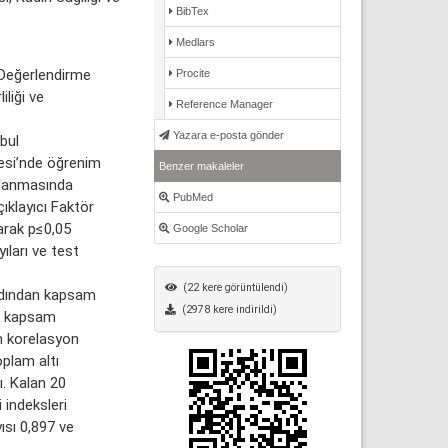
BibTex
Medlars
 Değerlendirme
Procite
liği ve
Reference Manager
Yazara e-posta gönder
bul
tesi’nde öğrenim
Benzer makaleler
oplanmasında
PubMed
çıklayıcı Faktör
larak p≤0,05
Google Scholar
ıları ve test
(22 kere görüntülendi)
ardından kapsam
(2978 kere indirildi)
ın kapsam
n korelasyon
oplam altı
ı. Kalan 20
 indeksleri
ısı 0,897 ve