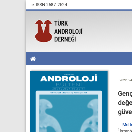
e-ISSN 2587-2524
. 2022; 24
Genç 
değe
güven
Melt
1
İstanb