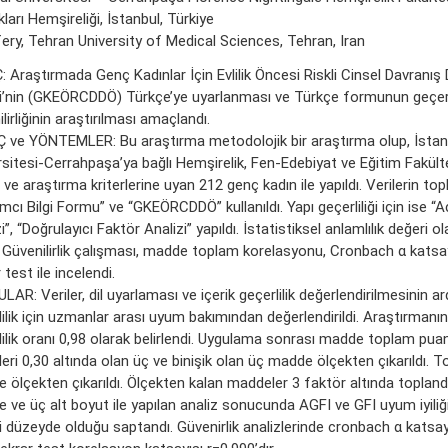
kları Hemşireliği, İstanbul, Türkiye
ery, Tehran University of Medical Sciences, Tehran, Iran
 Araştırmada Genç Kadınlar İçin Evlilik Öncesi Riskli Cinsel Davranış
i’nin (GKEÖRCDDÖ) Türkçe’ye uyarlanması ve Türkçe formunun geçerli
lirliğinin araştırılması amaçlandı.
 ve YÖNTEMLER: Bu araştırma metodolojik bir araştırma olup, İstan
rsitesi-Cerrahpaşa’ya bağlı Hemşirelik, Fen-Edebiyat ve Eğitim Fakül
ve araştırma kriterlerine uyan 212 genç kadın ile yapıldı. Verilerin t
ımcı Bilgi Formu” ve “GKEÖRCDDÖ” kullanıldı. Yapı geçerliliği için ise “A
i”, “Doğrulayıcı Faktör Analizi” yapıldı. İstatistiksel anlamlılık değeri o
ı. Güvenilirlik çalışması, madde toplam korelasyonu, Cronbach α katsay
 test ile incelendi.
AR: Veriler, dil uyarlaması ve içerik geçerlilik değerlendirilmesinin 
lilik için uzmanlar arası uyum bakımından değerlendirildi. Araştırman
lilik oranı 0,98 olarak belirlendi. Uygulama sonrası madde toplam pua
eri 0,30 altında olan üç ve binişik olan üç madde ölçekten çıkarıldı. T
 ölçekten çıkarıldı. Ölçekten kalan maddeler 3 faktör altında topland
 ve üç alt boyut ile yapılan analiz sonucunda AGFI ve GFI uyum iyiliği
li düzeyde olduğu saptandı. Güvenirlik analizlerinde cronbach α katsay