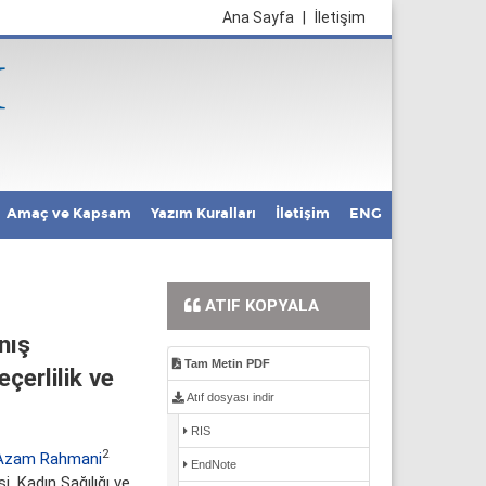
Ana Sayfa
|
İletişim
Amaç ve Kapsam
Yazım Kuralları
İletişim
ENG
ATIF KOPYALA
nış
Tam Metin PDF
çerlilik ve
Atıf dosyası indir
RIS
2
Azam Rahmani
EndNote
, Kadın Sağılığı ve