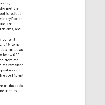
ursing,
 who met the
sed to collect
irmatory Factor
alue. The
fficients, and
or content
al of 6 items
s determined as
es below 0.30
ems from the
h the remaining
I goodness of
ach α coefficient
rm of the scale
 be used to