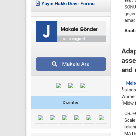
test t
Yayın Hakkı Devir Formu
SONUÇ
geçerl
amacıy
Anaht
Adap
asse
Makale Ara
and r
Melt
1
İstanb
Wome
Dizinler
2
Midwif
OBJEC
Scale
reliab
MATRE