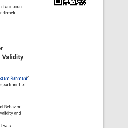
an formunun
lendirmek
or
Validity
2
Azam Rahmani
 Department of
al Behavior
alidity and
it was