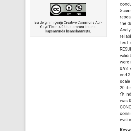
condu
Scien
resea
Bu derginin içeriği Creative Commons Atıf-
the d
GayriTicari 4.0 Uluslararası Lisansı
Analy
kapsamında lisanslanmıştır.
relia
test-
RESUL
valid
were 
0.98.
and 3
scale
20 it
fit in
was 0
CONCL
consi
evalu
Keyw