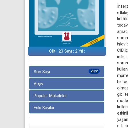
İnfer
etkile
kültür
tedav
amacın
sorunl
işlev 
CİB iç
Cilt : 23 Sayı : 2 Yıl :
infert
sorun
kullan
Son Sayı
28/2
mümkü
hisse
Arşiv
olmas
gibi 
Popüler Makaleler
model
kullan
Eski Sayılar
etkinl
yaşam
edile