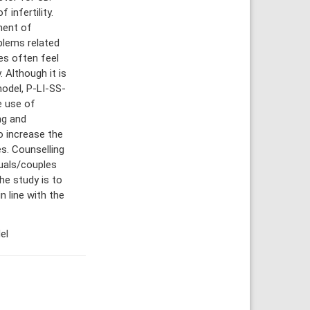
 infertility.
ment of
oblems related
es often feel
 Although it is
odel, P-LI-SS-
e use of
ng and
o increase the
s. Counselling
duals/couples
he study is to
 line with the
el