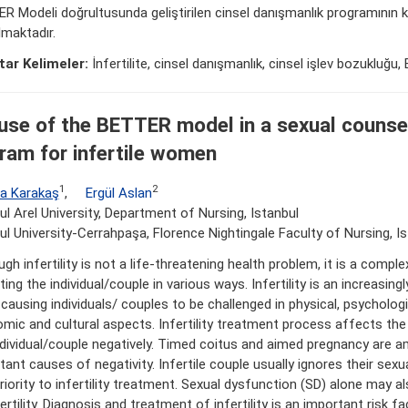
R Modeli doğrultusunda geliştirilen cinsel danışmanlık programının k
lmaktadır.
ar Kelimeler:
İnfertilite, cinsel danışmanlık, cinsel işlev bozukluğ
use of the BETTER model in a sexual counse
ram for infertile women
1
2
a Karakaş
,
Ergül Aslan
ul Arel University, Department of Nursing, Istanbul
ul University-Cerrahpaşa, Florence Nightingale Faculty of Nursing, I
gh infertility is not a life-threatening health problem, it is a comple
ing the individual/couple in various ways. Infertility is an increasin
 causing individuals/ couples to be challenged in physical, psychologic
mic and cultural aspects. Infertility treatment process affects the 
ndividual/couple negatively. Timed coitus and aimed pregnancy are
tant causes of negativity. Infertile couple usually ignores their sex
priority to infertility treatment. Sexual dysfunction (SD) alone may a
ertility. Diagnosis and treatment of infertility is an important risk fa