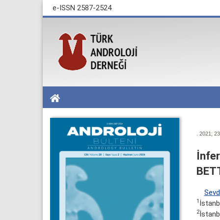
e-ISSN 2587-2524
. 2021; 23
İnfe
BETT
Sevd
1
İstanb
2
İstanb