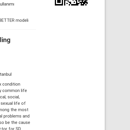
ullanımı
u, BETTER modeli
ling
stanbul
x condition
gly common life
al, social,
sexual life of
 among the most
ual problems and
lso be the cause
ctor for SD.