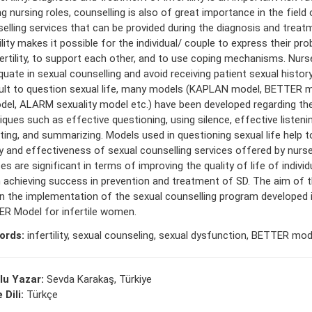
nursing roles, counselling is also of great importance in the field of
elling services that can be provided during the diagnosis and treat
ility makes it possible for the individual/ couple to express their pr
fertility, to support each other, and to use coping mechanisms. Nurs
uate in sexual counselling and avoid receiving patient sexual history.
cult to question sexual life, many models (KAPLAN model, BETTER m
del, ALARM sexuality model etc.) have been developed regarding th
iques such as effective questioning, using silence, effective listeni
cting, and summarizing. Models used in questioning sexual life help t
ty and effectiveness of sexual counselling services offered by nurse
es are significant in terms of improving the quality of life of indivi
n achieving success in prevention and treatment of SD. The aim of t
in the implementation of the sexual counselling program developed in
R Model for infertile women.
ords:
infertility, sexual counseling, sexual dysfunction, BETTER mod
lu Yazar:
Sevda Karakaş, Türkiye
 Dili:
Türkçe