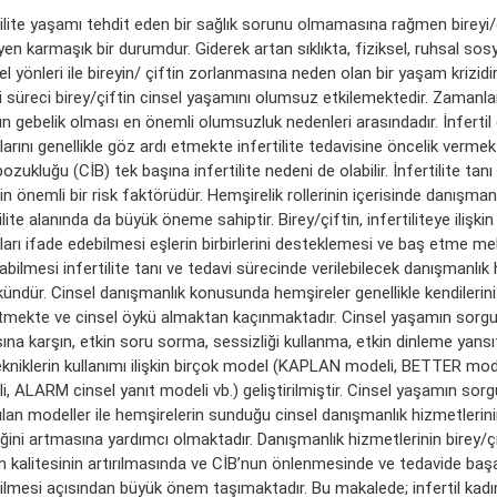
tilite yaşamı tehdit eden bir sağlık sorunu olmamasına rağmen bireyi/
yen karmaşık bir durumdur. Giderek artan sıklıkta, fiziksel, ruhsal so
el yönleri ile bireyin/ çiftin zorlanmasına neden olan bir yaşam krizidir.
i süreci birey/çiftin cinsel yaşamını olumsuz etkilemektedir. Zamanl
 gebelik olması en önemli olumsuzluk nedenleri arasındadır. İnfertil ç
arını genellikle göz ardı etmekte infertilite tedavisine öncelik vermekt
bozukluğu (CİB) tek başına infertilite nedeni de olabilir. İnfertilite tan
in önemli bir risk faktörüdür. Hemşirelik rollerinin içerisinde danışman
ilite alanında da büyük öneme sahiptir. Birey/çiftin, infertiliteye ilişkin
ları ifade edebilmesi eşlerin birbirlerini desteklemesi ve baş etme me
abilmesi infertilite tanı ve tedavi sürecinde verilebilecek danışmanlık 
ndür. Cinsel danışmanlık konusunda hemşireler genellikle kendilerini
tmekte ve cinsel öykü almaktan kaçınmaktadır. Cinsel yaşamın sorg
ına karşın, etkin soru sorma, sessizliği kullanma, etkin dinleme yan
tekniklerin kullanımı ilişkin birçok model (KAPLAN modeli, BETTER mod
i, ALARM cinsel yanıt modeli vb.) geliştirilmiştir. Cinsel yaşamın so
ılan modeller ile hemşirelerin sunduğu cinsel danışmanlık hizmetlerinin
iğini artmasına yardımcı olmaktadır. Danışmanlık hizmetlerinin birey/çi
 kalitesinin artırılmasında ve CİB’nun önlenmesinde ve tedavide başa
bilmesi açısından büyük önem taşımaktadır. Bu makalede; infertil kadın