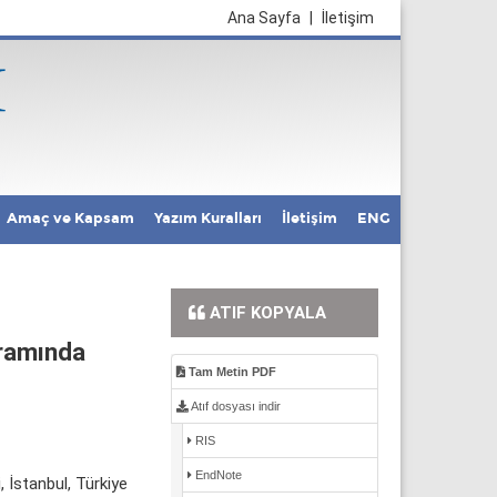
Ana Sayfa
|
İletişim
Amaç ve Kapsam
Yazım Kuralları
İletişim
ENG
ATIF KOPYALA
gramında
Tam Metin PDF
Atıf dosyası indir
RIS
EndNote
 İstanbul, Türkiye