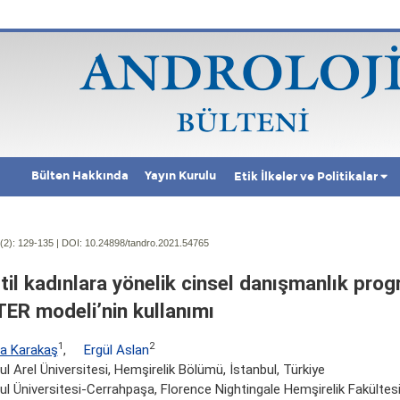
Bülten Hakkında
Yayın Kurulu
Etik İlkeler ve Politikalar
(2):
129-135 | DOI:
10.24898/tandro.2021.54765
rtil kadınlara yönelik cinsel danışmanlık pro
ER modeli’nin kullanımı
1
2
a Karakaş
,
Ergül Aslan
ul Arel Üniversitesi, Hemşirelik Bölümü, İstanbul, Türkiye
ul Üniversitesi-Cerrahpaşa, Florence Nightingale Hemşirelik Fakültesi,