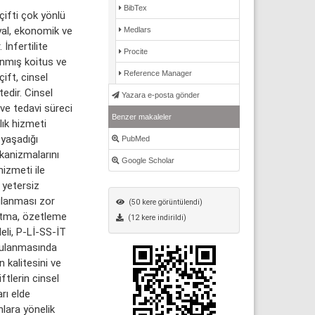
BibTex
çifti çok yönlü
syal, ekonomik ve
Medlars
 İnfertilite
Procite
anmış koitus ve
Reference Manager
ift, cinsel
edir. Cinsel
Yazara e-posta gönder
ı ve tedavi süreci
Benzer makaleler
lık hizmeti
 yaşadığı
PubMed
kanizmalarını
Google Scholar
hizmeti ile
 yetersiz
ulanması zor
(50 kere görüntülendi)
sıtma, özetleme
(12 kere indirildi)
eli, P-Lİ-SS-İT
rgulanmasında
 kalitesini ve
ftlerin cinsel
rı elde
lara yönelik