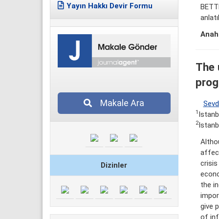
Yayın Hakkı Devir Formu
BETTE
anlatı
Anaht
The 
prog
Makale Ara
Sevd
1
Istanb
2
Istanb
Althou
affect
crisis
Dizinler
econo
the i
impor
give 
of inf