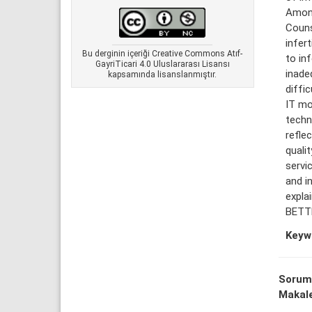
Among 
Couns
infert
Bu derginin içeriği Creative Commons Atıf-
to in
GayriTicari 4.0 Uluslararası Lisansı
inadeq
kapsamında lisanslanmıştır.
diffi
IT mo
techn
refle
quali
servic
and i
expla
BETTE
Keyw
Sorum
Makale