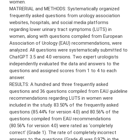
women.
MATRERIAL and METHODS: Systematically organized
frequently asked questions from urology association
websites, hospitals, and social media platforms
regarding lower urinary tract symptoms (LUTS) in
women, along with questions compiled from European
Association of Urology (EAU) recommendations, were
analyzed. All questions were systematically submitted to
ChatGPT 3.5 and 4.0 versions. Two expert urologists
independently evaluated the data and answers to the
questions and assigned scores from 1 to 4 to each
answer.
RESULTS: A hundred and three frequently asked
questions and 36 questions compiled from EAU guideline
recommendations regarding LUTS in women were
included in the study. 83.50% of the frequently asked
questions (85.44% for version 4.0) and 80.56% of the
questions compiled from EAU recommendations
(80.56% for version 4.0) were rated as ‘completely
correct’ (Grade 1). The rate of completely incorrect
answers to the questions (Grade 4) was 0.97% in the