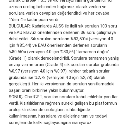
olarak ChatGPT 3.5 ve 4.0 versiyonlarına gönderildi. İki
uzman ürolog birbirinden bağımsız olarak verileri ve
sorulara verilen cevapları değerlendirdi ve her cevaba
1’den 4’e kadar puan verdi.
BULGULAR: Kadınlarda AÜSS ile ilgili sık sorulan 103 soru
ve EAU kılavuz önerilerinden derlenen 36 soru çalışmaya
dahil edildi. Sık sorulan soruların %83,50’si (versiyon 4.0
için %85,44) ve EAU önerilerinden derlenen soruların
%80,56’sı (versiyon 4.0 için %80,56) ‘tamamen doğru’
(Grade 1) olarak derecelendirildi. Sorulara tamamen yanlış
cevap verme oranı (Grade 4) sık sorulan sorular grubunda
%0,97 (versiyon 4.0 için %0,97), rehber tabanlı sorular
grubunda ise %2,78 (versiyon 4.0 için %2,78) olarak
gerçekleşti. Her iki versiyonun da soruları yanıtlamadaki
başarı oranı birbirine yakın bulunmuştur.
SONUÇ: ChatGPT, sorulan sorulara kabul edilebilir yanıtlar
verdi. Kısıtlılıklarına rağmen sürekli gelişen bu platformun
üroloji kliniklerinde ürologların rehberliğinde
kullanılmasının, hastalara ve ailelerine tanı ve tedavi
süreçlerinde katkı sağlayacağına inanıyoruz.