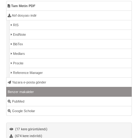
Tam Metin PDF
Atıf dosyası indir
RIS
EndNote
BibTex
Medlars
Procite
Reference Manager
Yazara e-posta gönder
Benzer makaleler
PubMed
Google Scholar
(17 kere görüntülendi)
(674 kere indirildi)