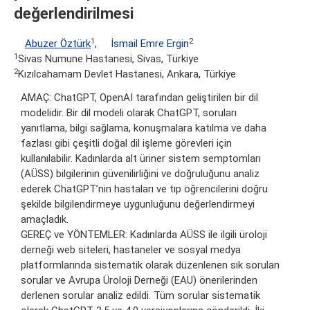
değerlendirilmesi
1
2
Abuzer Öztürk
,
İsmail Emre Ergin
1
Sivas Numune Hastanesi, Sivas, Türkiye
2
Kızılcahamam Devlet Hastanesi, Ankara, Türkiye
AMAÇ: ChatGPT, OpenAI tarafından geliştirilen bir dil
modelidir. Bir dil modeli olarak ChatGPT, soruları
yanıtlama, bilgi sağlama, konuşmalara katılma ve daha
fazlası gibi çeşitli doğal dil işleme görevleri için
kullanılabilir. Kadınlarda alt üriner sistem semptomları
(AÜSS) bilgilerinin güvenilirliğini ve doğruluğunu analiz
ederek ChatGPT’nin hastaları ve tıp öğrencilerini doğru
şekilde bilgilendirmeye uygunluğunu değerlendirmeyi
amaçladık.
GEREÇ ve YÖNTEMLER: Kadınlarda AÜSS ile ilgili üroloji
derneği web siteleri, hastaneler ve sosyal medya
platformlarında sistematik olarak düzenlenen sık sorulan
sorular ve Avrupa Üroloji Derneği (EAU) önerilerinden
derlenen sorular analiz edildi. Tüm sorular sistematik