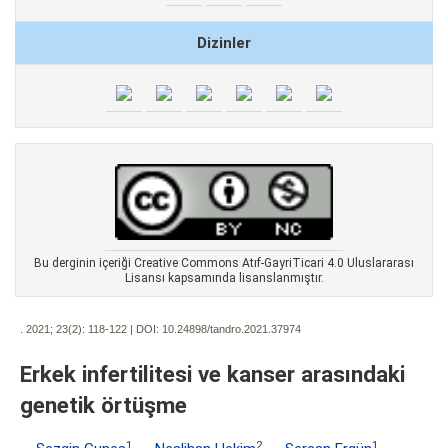
Dizinler
Bu derginin içeriği Creative Commons Atıf-GayriTicari 4.0 Uluslararası
Lisansı kapsamında lisanslanmıştır.
. 2021; 23(2):
118-122 | DOI:
10.24898/tandro.2021.37974
Erkek infertilitesi ve kanser arasındaki
genetik örtüşme
1
2
1