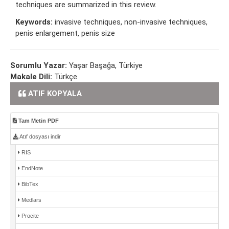
techniques are summarized in this review.
Keywords:
invasive techniques, non-invasive techniques,
penis enlargement, penis size
Sorumlu Yazar:
Yaşar Başağa, Türkiye
Makale Dili:
Türkçe
ATIF KOPYALA
Tam Metin PDF
Atıf dosyası indir
RIS
EndNote
BibTex
Medlars
Procite