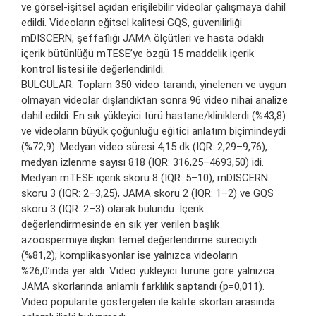
ve görsel-işitsel açıdan erişilebilir videolar çalışmaya dahil
edildi. Videoların eğitsel kalitesi GQS, güvenilirliği
mDISCERN, şeffaflığı JAMA ölçütleri ve hasta odaklı
içerik bütünlüğü mTESE’ye özgü 15 maddelik içerik
kontrol listesi ile değerlendirildi.
BULGULAR: Toplam 350 video tarandı; yinelenen ve uygun
olmayan videolar dışlandıktan sonra 96 video nihai analize
dahil edildi. En sık yükleyici türü hastane/kliniklerdi (%43,8)
ve videoların büyük çoğunluğu eğitici anlatım biçimindeydi
(%72,9). Medyan video süresi 4,15 dk (IQR: 2,29–9,76),
medyan izlenme sayısı 818 (IQR: 316,25–4693,50) idi.
Medyan mTESE içerik skoru 8 (IQR: 5–10), mDISCERN
skoru 3 (IQR: 2–3,25), JAMA skoru 2 (IQR: 1–2) ve GQS
skoru 3 (IQR: 2–3) olarak bulundu. İçerik
değerlendirmesinde en sık yer verilen başlık
azoospermiye ilişkin temel değerlendirme süreciydi
(%81,2); komplikasyonlar ise yalnızca videoların
%26,0’ında yer aldı. Video yükleyici türüne göre yalnızca
JAMA skorlarında anlamlı farklılık saptandı (p=0,011).
Video popülarite göstergeleri ile kalite skorları arasında