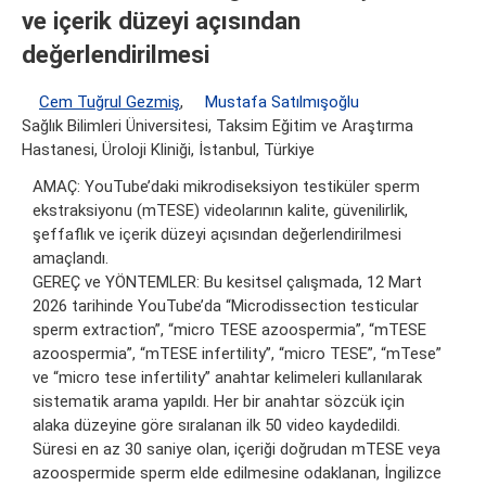
ve içerik düzeyi açısından
değerlendirilmesi
Cem Tuğrul Gezmiş
,
Mustafa Satılmışoğlu
Sağlık Bilimleri Üniversitesi, Taksim Eğitim ve Araştırma
Hastanesi, Üroloji Kliniği, İstanbul, Türkiye
AMAÇ: YouTube’daki mikrodiseksiyon testiküler sperm
ekstraksiyonu (mTESE) videolarının kalite, güvenilirlik,
şeffaflık ve içerik düzeyi açısından değerlendirilmesi
amaçlandı.
GEREÇ ve YÖNTEMLER: Bu kesitsel çalışmada, 12 Mart
2026 tarihinde YouTube’da “Microdissection testicular
sperm extraction”, “micro TESE azoospermia”, “mTESE
azoospermia”, “mTESE infertility”, “micro TESE”, “mTese”
ve “micro tese infertility” anahtar kelimeleri kullanılarak
sistematik arama yapıldı. Her bir anahtar sözcük için
alaka düzeyine göre sıralanan ilk 50 video kaydedildi.
Süresi en az 30 saniye olan, içeriği doğrudan mTESE veya
azoospermide sperm elde edilmesine odaklanan, İngilizce