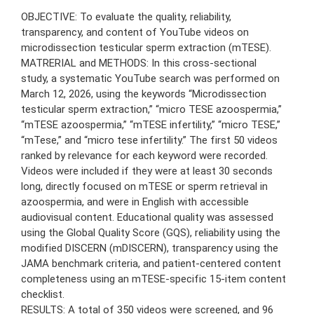
OBJECTIVE: To evaluate the quality, reliability,
transparency, and content of YouTube videos on
microdissection testicular sperm extraction (mTESE).
MATRERIAL and METHODS: In this cross-sectional
study, a systematic YouTube search was performed on
March 12, 2026, using the keywords “Microdissection
testicular sperm extraction,” “micro TESE azoospermia,”
“mTESE azoospermia,” “mTESE infertility,” “micro TESE,”
“mTese,” and “micro tese infertility.” The first 50 videos
ranked by relevance for each keyword were recorded.
Videos were included if they were at least 30 seconds
long, directly focused on mTESE or sperm retrieval in
azoospermia, and were in English with accessible
audiovisual content. Educational quality was assessed
using the Global Quality Score (GQS), reliability using the
modified DISCERN (mDISCERN), transparency using the
JAMA benchmark criteria, and patient-centered content
completeness using an mTESE-specific 15-item content
checklist.
RESULTS: A total of 350 videos were screened, and 96