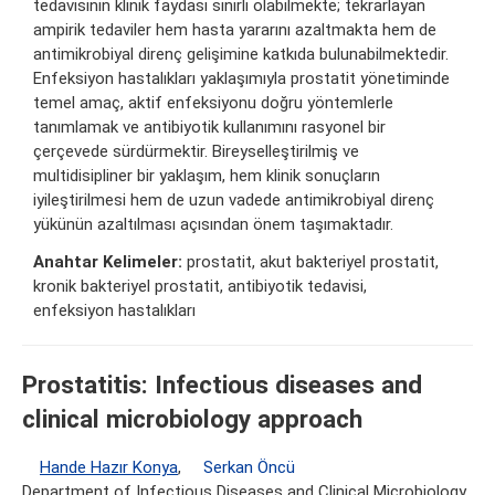
tedavisinin klinik faydası sınırlı olabilmekte; tekrarlayan
ampirik tedaviler hem hasta yararını azaltmakta hem de
antimikrobiyal direnç gelişimine katkıda bulunabilmektedir.
Enfeksiyon hastalıkları yaklaşımıyla prostatit yönetiminde
temel amaç, aktif enfeksiyonu doğru yöntemlerle
tanımlamak ve antibiyotik kullanımını rasyonel bir
çerçevede sürdürmektir. Bireyselleştirilmiş ve
multidisipliner bir yaklaşım, hem klinik sonuçların
iyileştirilmesi hem de uzun vadede antimikrobiyal direnç
yükünün azaltılması açısından önem taşımaktadır.
Anahtar Kelimeler:
prostatit, akut bakteriyel prostatit,
kronik bakteriyel prostatit, antibiyotik tedavisi,
enfeksiyon hastalıkları
Prostatitis: Infectious diseases and
clinical microbiology approach
Hande Hazır Konya
,
Serkan Öncü
Department of Infectious Diseases and Clinical Microbiology,