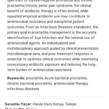
spectrum of culture-negative prostatitis and chronic
prostatitis/chronic pelvic pain syndrome, the clinical
benefit of antibiotic therapy is often limited, while
repeated empirical antibiotic use may contribute to
antimicrobial resistance and suboptimal patient
outcomes. From an Infectious Diseases standpoint, the
primary goal in prostatitis management is the accurate
identification of true infection and the rational use of
antimicrobial agents. An individualized and
multidisciplinary approach guided by clinical presentation,
microbiological data, and prior treatment response is
essential to optimize clinical outcomes while minimizing
unnecessary antibiotic exposure and reducing the long-
term burden of antimicrobial resistance.
Keywords:
prostatitis, acute bacterial prostatitis,
chronic bacterial prostatitis, antimicrobial therapy,
infectious diseases
Sorumlu Yazar:
Hande Hazır Konya, Türkiye