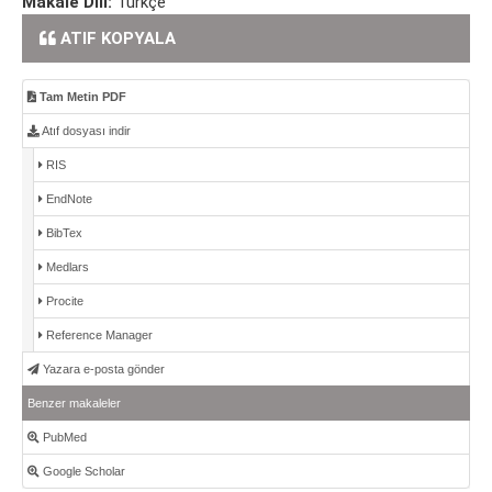
Makale Dili:
Türkçe
ATIF KOPYALA
Tam Metin PDF
Atıf dosyası indir
RIS
EndNote
BibTex
Medlars
Procite
Reference Manager
Yazara e-posta gönder
Benzer makaleler
PubMed
Google Scholar