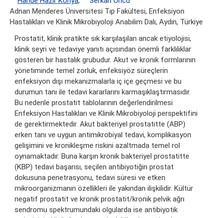
Hande Hazır Konya
,
Serkan Öncü
Adnan Menderes Üniversitesi Tıp Fakültesi, Enfeksiyon
Hastalıkları ve Klinik Mikrobiyoloji Anabilim Dalı, Aydın, Türkiye
Prostatit, klinik pratikte sık karşılaşılan ancak etiyolojisi,
klinik seyri ve tedaviye yanıtı açısından önemli farklılıklar
gösteren bir hastalık grubudur. Akut ve kronik formlarının
yönetiminde temel zorluk, enfeksiyöz süreçlerin
enfeksiyon dışı mekanizmalarla iç içe geçmesi ve bu
durumun tanı ile tedavi kararlarını karmaşıklaştırmasıdır.
Bu nedenle prostatit tablolarının değerlendirilmesi
Enfeksiyon Hastalıkları ve Klinik Mikrobiyoloji perspektifini
de gerektirmektedir. Akut bakteriyel prostatitte (ABP)
erken tanı ve uygun antimikrobiyal tedavi, komplikasyon
gelişimini ve kronikleşme riskini azaltmada temel rol
oynamaktadır. Buna karşın kronik bakteriyel prostatitte
(KBP) tedavi başarısı, seçilen antibiyotiğin prostat
dokusuna penetrasyonu, tedavi süresi ve etken
mikroorganizmanın özellikleri ile yakından ilişkilidir. Kültür
negatif prostatit ve kronik prostatit/kronik pelvik ağrı
sendromu spektrumundaki olgularda ise antibiyotik