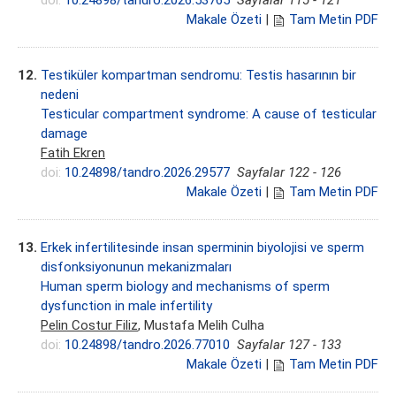
doi:
10.24898/tandro.2026.53765
Sayfalar 115 - 121
Makale Özeti
|
Tam Metin PDF
12.
Testiküler kompartman sendromu: Testis hasarının bir
nedeni
Testicular compartment syndrome: A cause of testicular
damage
Fatih Ekren
doi:
10.24898/tandro.2026.29577
Sayfalar 122 - 126
Makale Özeti
|
Tam Metin PDF
13.
Erkek infertilitesinde insan sperminin biyolojisi ve sperm
disfonksiyonunun mekanizmaları
Human sperm biology and mechanisms of sperm
dysfunction in male infertility
Pelin Costur Filiz
, Mustafa Melih Culha
doi:
10.24898/tandro.2026.77010
Sayfalar 127 - 133
Makale Özeti
|
Tam Metin PDF