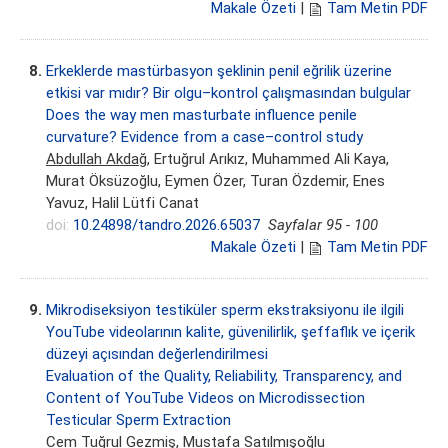
Makale Özeti
|
Tam Metin PDF
8.
Erkeklerde mastürbasyon şeklinin penil eğrilik üzerine
etkisi var mıdır? Bir olgu–kontrol çalışmasından bulgular
Does the way men masturbate influence penile
curvature? Evidence from a case–control study
Abdullah Akdağ
, Ertuğrul Arıkız, Muhammed Ali Kaya,
Murat Öksüzoğlu, Eymen Özer, Turan Özdemir, Enes
Yavuz, Halil Lütfi Canat
doi:
10.24898/tandro.2026.65037
Sayfalar 95 - 100
Makale Özeti
|
Tam Metin PDF
9.
Mikrodiseksiyon testiküler sperm ekstraksiyonu ile ilgili
YouTube videolarının kalite, güvenilirlik, şeffaflık ve içerik
düzeyi açısından değerlendirilmesi
Evaluation of the Quality, Reliability, Transparency, and
Content of YouTube Videos on Microdissection
Testicular Sperm Extraction
Cem Tuğrul Gezmiş
, Mustafa Satılmışoğlu