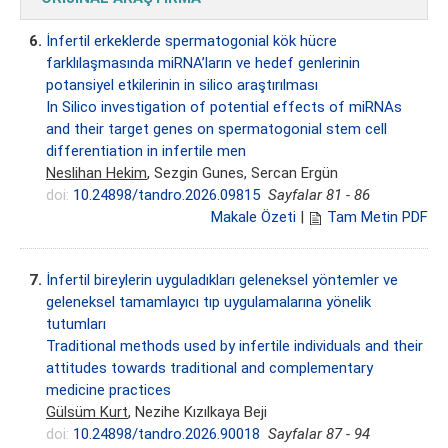
6.
İnfertil erkeklerde spermatogonial kök hücre
farklılaşmasında miRNA’ların ve hedef genlerinin
potansiyel etkilerinin in silico araştırılması
In Silico investigation of potential effects of miRNAs
and their target genes on spermatogonial stem cell
differentiation in infertile men
Neslihan Hekim
, Sezgin Gunes, Sercan Ergün
doi:
10.24898/tandro.2026.09815
Sayfalar 81 - 86
Makale Özeti
|
Tam Metin PDF
7.
İnfertil bireylerin uyguladıkları geleneksel yöntemler ve
geleneksel tamamlayıcı tıp uygulamalarına yönelik
tutumları
Traditional methods used by infertile individuals and their
attitudes towards traditional and complementary
medicine practices
Gülsüm Kurt
, Nezihe Kızılkaya Beji
doi:
10.24898/tandro.2026.90018
Sayfalar 87 - 94