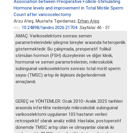
Association between Preoperative Follicle-Stimulating
Hormone levels and improvement in Total Motile Sperm
Count after varicocelectomy
Arzu Ateş, Mustafa Tıpırdamaz,
Erhan Ateş
doi:
10.24898/tandro.2026.21704
Sayfalar 46 - 51
AMAÇ: Varikoselektomi sonrası semen
parametrelerindeki iyileşme bireyler arasında heterojenlik
göstermektedir. Bu çalışmada, preoperatif folikül
stimülan hormon (FSH) düzeylerinin ve diğer klinik,
hormonal ve semen parametrelerinin, mikroskobik
subinguinal varikoselektomi sonrası total motil sperm
sayısı (TMSC) artışı ile ilişkisini değerlendirmek
amaçlandı.
GEREÇ ve YÖNTEMLER: Ocak 2010–Aralık 2025 tarihleri
arasında infertilite nedeniyle mikroskobik subinguinal
varikoselektomi uygulanan 103 hastanın verileri
retrospektif olarak analiz edildi. Hastalar, postoperatif
dönemde TMSC artışı olan ve olmayanlar olarak iki