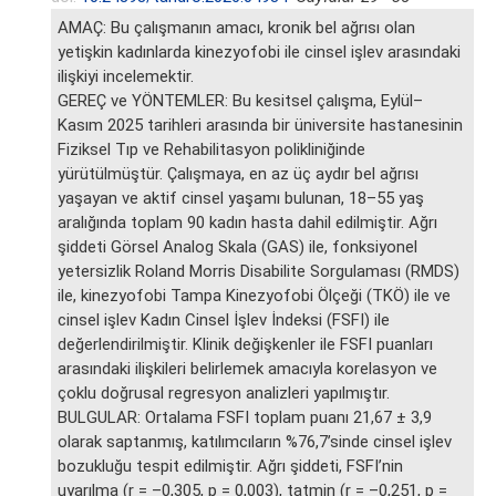
AMAÇ: Bu çalışmanın amacı, kronik bel ağrısı olan
yetişkin kadınlarda kinezyofobi ile cinsel işlev arasındaki
ilişkiyi incelemektir.
GEREÇ ve YÖNTEMLER: Bu kesitsel çalışma, Eylül–
Kasım 2025 tarihleri arasında bir üniversite hastanesinin
Fiziksel Tıp ve Rehabilitasyon polikliniğinde
yürütülmüştür. Çalışmaya, en az üç aydır bel ağrısı
yaşayan ve aktif cinsel yaşamı bulunan, 18–55 yaş
aralığında toplam 90 kadın hasta dahil edilmiştir. Ağrı
şiddeti Görsel Analog Skala (GAS) ile, fonksiyonel
yetersizlik Roland Morris Disabilite Sorgulaması (RMDS)
ile, kinezyofobi Tampa Kinezyofobi Ölçeği (TKÖ) ile ve
cinsel işlev Kadın Cinsel İşlev İndeksi (FSFI) ile
değerlendirilmiştir. Klinik değişkenler ile FSFI puanları
arasındaki ilişkileri belirlemek amacıyla korelasyon ve
çoklu doğrusal regresyon analizleri yapılmıştır.
BULGULAR: Ortalama FSFI toplam puanı 21,67 ± 3,9
olarak saptanmış, katılımcıların %76,7’sinde cinsel işlev
bozukluğu tespit edilmiştir. Ağrı şiddeti, FSFI’nin
uyarılma (r = –0,305, p = 0,003), tatmin (r = –0,251, p =