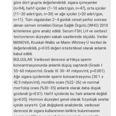
göre dört grupta değerlendirildi: sigara içmeyenler
(n=94), hafif içiciler (1–10 adet/gün, n=47), orta içiciler
(11–20 adet/gün, n=30) ve ağır içiciler (>20 adet/gün,
n=11). Tüm olgulardan 2–4 günlük cinsel perhiz sonrası
alınan semen örnekleri Dünya Sağlık Örgütü (WHO) 2010
kriterlerine göre analiz edildi. Serum FSH, LH ve serbest
testosteron düzeyleri sabah saatlerinde ölçüldü. Veriler
MANOVA, Kruskal-Wallis ve Mann-Whitney U testleri ile
değerlendirildi, p<0.05 değeri istatistiksel olarak anlamlı
kabul edildi.
BULGULAR: Varikosel derecesi arttıkça sperm
konsantrasyonunda anlamlı düşüş saptandı (Grade I:
55–60 milyon/ml; Grade III: 30–41 milyon/ml, p<0.001).
Ağır sigara içicilerinde sperm konsantrasyonu (30.1 ±
42.3 milyon/ml), motilite oranı (%22–26) ve normal
morfoloji oranı (%30–35) anlamlı olarak daha düşük
gözlendi (p<0.01). Hafif içicilerde bu fark anlamlı değildi
(p>0.05). Hormon düzeyleri genel olarak fizyolojik sınırlar
içinde seyretti. Çok değişkenli analizlerde, varikosel
derecesi ile sigara kullanımının birlikte bulunmasının