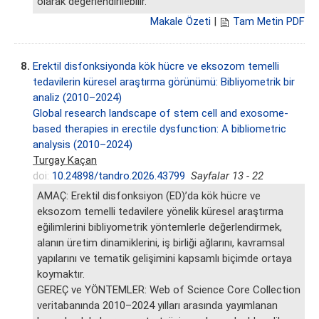
olarak değerlendirilebilir.
Makale Özeti
|
Tam Metin PDF
8.
Erektil disfonksiyonda kök hücre ve eksozom temelli
tedavilerin küresel araştırma görünümü: Bibliyometrik bir
analiz (2010–2024)
Global research landscape of stem cell and exosome-
based therapies in erectile dysfunction: A bibliometric
analysis (2010–2024)
Turgay Kaçan
doi:
10.24898/tandro.2026.43799
Sayfalar 13 - 22
AMAÇ: Erektil disfonksiyon (ED)’da kök hücre ve
eksozom temelli tedavilere yönelik küresel araştırma
eğilimlerini bibliyometrik yöntemlerle değerlendirmek,
alanın üretim dinamiklerini, iş birliği ağlarını, kavramsal
yapılarını ve tematik gelişimini kapsamlı biçimde ortaya
koymaktır.
GEREÇ ve YÖNTEMLER: Web of Science Core Collection
veritabanında 2010–2024 yılları arasında yayımlanan