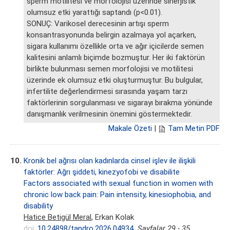
sperm motilitesi ve morfolojisi üzerinde sinerjistik
olumsuz etki yarattığı saptandı (p<0.01).
SONUÇ: Varikosel derecesinin artışı sperm
konsantrasyonunda belirgin azalmaya yol açarken,
sigara kullanımı özellikle orta ve ağır içicilerde semen
kalitesini anlamlı biçimde bozmuştur. Her iki faktörün
birlikte bulunması semen morfolojisi ve motilitesi
üzerinde ek olumsuz etki oluşturmuştur. Bu bulgular,
infertilite değerlendirmesi sırasında yaşam tarzı
faktörlerinin sorgulanması ve sigarayı bırakma yönünde
danışmanlık verilmesinin önemini göstermektedir.
Makale Özeti
|
Tam Metin PDF
10.
Kronik bel ağrısı olan kadınlarda cinsel işlev ile ilişkili
faktörler: Ağrı şiddeti, kinezyofobi ve disabilite
Factors associated with sexual function in women with
chronic low back pain: Pain intensity, kinesiophobia, and
disability
Hatice Betigül Meral
, Erkan Kolak
doi:
10.24898/tandro.2026.04934
Sayfalar 29 - 35