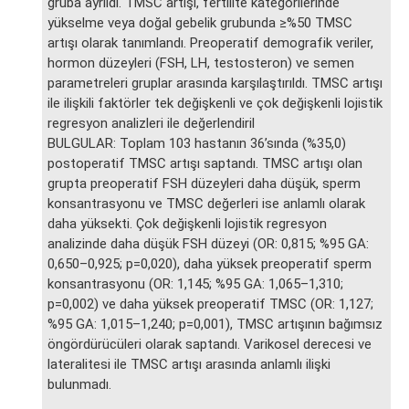
gruba ayrıldı. TMSC artışı, fertilite kategorilerinde
yükselme veya doğal gebelik grubunda ≥%50 TMSC
artışı olarak tanımlandı. Preoperatif demografik veriler,
hormon düzeyleri (FSH, LH, testosteron) ve semen
parametreleri gruplar arasında karşılaştırıldı. TMSC artışı
ile ilişkili faktörler tek değişkenli ve çok değişkenli lojistik
regresyon analizleri ile değerlendiril
BULGULAR: Toplam 103 hastanın 36’sında (%35,0)
postoperatif TMSC artışı saptandı. TMSC artışı olan
grupta preoperatif FSH düzeyleri daha düşük, sperm
konsantrasyonu ve TMSC değerleri ise anlamlı olarak
daha yüksekti. Çok değişkenli lojistik regresyon
analizinde daha düşük FSH düzeyi (OR: 0,815; %95 GA:
0,650–0,925; p=0,020), daha yüksek preoperatif sperm
konsantrasyonu (OR: 1,145; %95 GA: 1,065–1,310;
p=0,002) ve daha yüksek preoperatif TMSC (OR: 1,127;
%95 GA: 1,015–1,240; p=0,001), TMSC artışının bağımsız
öngördürücüleri olarak saptandı. Varikosel derecesi ve
lateralitesi ile TMSC artışı arasında anlamlı ilişki
bulunmadı.