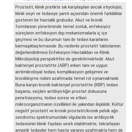
Prostatit, klinik pratikte sık karşılaşılan ancak etiyolojisi,
klinik seyri ve tedaviye yanıtı açısından önemli farklılıklar
gösteren bir hastalık grubudur. Akut ve kronik
formlarının yönetiminde temel zorluk, enfeksiyöz
süreçlerin enfeksiyon dışı mekanizmalarla iç içe
geçmesi ve bu durumun tanı ile tedavi kararlarını
karmaşıklaştırmasıdır. Bu nedenle prostatit tablolarının
değerlendirilmesi Enfeksiyon Hastalıkları ve Klinik
Mikrobiyoloji perspektifini de gerektirmektedir. Akut
bakteriyel prostatitte (ABP) erken tanı ve uygun
antimikrobiyal tedavi, komplikasyon gelişimini ve
kronikleşme riskini azaltmada temel rol oynamaktadır.
Buna karşın kronik bakteriyel prostatitte (KBP) tedavi
başarısı, seçilen antibiyotiğin prostat dokusuna
penetrasyonu, tedavi süresi ve etken
mikroorganizmanın özellikleri ile yakından ilişkilidir. Kültür
negatif prostatit ve kronik prostatit/kronik pelvik ağrı
sendromu spektrumundaki olgularda ise antibiyotik
tedavisinin klinik faydası sınırlı olabilmekte; tekrarlayan
ampirik tedaviler hem hasta yararını azaltmakta hem de