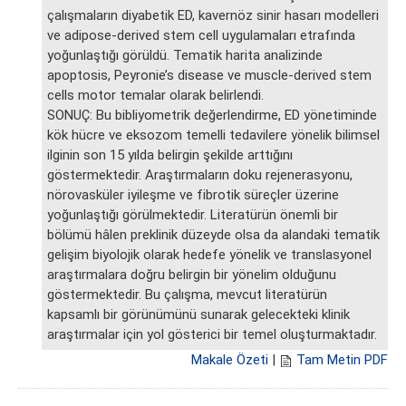
çalışmaların diyabetik ED, kavernöz sinir hasarı modelleri
ve adipose-derived stem cell uygulamaları etrafında
yoğunlaştığı görüldü. Tematik harita analizinde
apoptosis, Peyronie’s disease ve muscle-derived stem
cells motor temalar olarak belirlendi.
SONUÇ: Bu bibliyometrik değerlendirme, ED yönetiminde
kök hücre ve eksozom temelli tedavilere yönelik bilimsel
ilginin son 15 yılda belirgin şekilde arttığını
göstermektedir. Araştırmaların doku rejenerasyonu,
nörovasküler iyileşme ve fibrotik süreçler üzerine
yoğunlaştığı görülmektedir. Literatürün önemli bir
bölümü hâlen preklinik düzeyde olsa da alandaki tematik
gelişim biyolojik olarak hedefe yönelik ve translasyonel
araştırmalara doğru belirgin bir yönelim olduğunu
göstermektedir. Bu çalışma, mevcut literatürün
kapsamlı bir görünümünü sunarak gelecekteki klinik
araştırmalar için yol gösterici bir temel oluşturmaktadır.
Makale Özeti
|
Tam Metin PDF