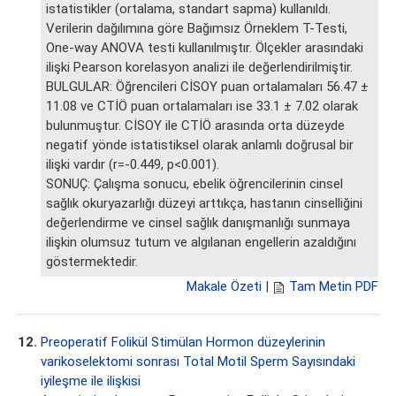
istatistikler (ortalama, standart sapma) kullanıldı.
Verilerin dağılımına göre Bağımsız Örneklem T-Testi,
One-way ANOVA testi kullanılmıştır. Ölçekler arasındaki
ilişki Pearson korelasyon analizi ile değerlendirilmiştir.
BULGULAR: Öğrencileri CİSOY puan ortalamaları 56.47 ±
11.08 ve CTİÖ puan ortalamaları ise 33.1 ± 7.02 olarak
bulunmuştur. CİSOY ile CTİÖ arasında orta düzeyde
negatif yönde istatistiksel olarak anlamlı doğrusal bir
ilişki vardır (r=-0.449, p<0.001).
SONUÇ: Çalışma sonucu, ebelik öğrencilerinin cinsel
sağlık okuryazarlığı düzeyi arttıkça, hastanın cinselliğini
değerlendirme ve cinsel sağlık danışmanlığı sunmaya
ilişkin olumsuz tutum ve algılanan engellerin azaldığını
göstermektedir.
Makale Özeti
|
Tam Metin PDF
12.
Preoperatif Folikül Stimülan Hormon düzeylerinin
varikoselektomi sonrası Total Motil Sperm Sayısındaki
iyileşme ile ilişkisi