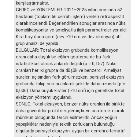
karşılaştırmaktır.
GEREÇ ve YÖNTEMLER: 2021–2025 yılları arasında 52
hastanın (toplam 66 cerrahi işlem) verileri retrospektif
olarak incelendi. Değerlendirilen sonuçlar arasında nüks,
komplikasyonlar ve ameliyatla ilgili parametreler yer aldı.
Kist boyutuna göre (dev ≥10 cm ve dev olmayan) alt
grup analizi de yapıldı.
BULGULAR: Total eksizyon grubunda komplikasyon
oranı daha düşük bir eğilim gösterse de bu fark
istatistiksel olarak anlamlı değildi (p = 0,157). Nüks
oranları her iki grupta da düşük ve benzerdi. Ameliyat
süreleri açısından fark görülmezken, parsiyel eksizyon
grubunda takip süresi anlamlı şekilde daha uzundu (p =
0,006). Daha büyük kistler (≥10 cm) için genellikle total
eksizyon yöntemi uygulandı.
SONUÇ: Total eksizyon, benzer nüks oranları ile birlikte
daha güvenli bir profil sergilemiştir ve anatomik olarak
mümkün olduğunda tercih edilmelidir. Ancak yoğun
yapışıklıklar nedeniyle teknik zorlukların bulunduğu
olgularda parsiyel eksizyon, uygun bir cerrahi alternatif