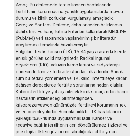
Amaç: Bu derlemede testis kanseri hastalarında
fertilitenin korunmasına yönelik uygulamalarda mevcut
durumu ve klinik zorlukları vurgulamayı amaçladık.
Gereç ve Yöntem: Derleme, daha önceden belirlenmiş
dahil etme ve hariç tutma kriterleri kullanılarak MEDLINE
(PubMed) veri tabanında yapılandırılmış bir literatür
araştırması temelinde hazırlanmıştır.
Bulgular: Testis kanseri (TK), 15-44 yaş arası erkeklerde
en sık görülen solid malignitedir. Radikal inguinal
orşiektomi (RİO), adjuvan kemoterapi ve radyoterapi
öncesinde tanı ve tedavide standart ilk adımdır. Ancak
tüm bu tedavi yöntemleri ve TK, kalıcı infertiliteye kadar
değişen derecelerde fertilite sorunlarına neden olabilir.
Kalıcı infertiliteye yol açabilecek klinik sonuçlardan hangi
hastaların etkileneceği bilinmediğinden,
kriyoprezervasyon günümüzde fertiliteyi korumanın tek
ve en önemli yoludur. Bununla birlikte, TK hastalarının
yaklaşık %30-40'ında uygulanmaktadır. Kanser ve
tedaviye bağlı infertilitenin geri döndürülemez fiziksel ve
psikolojik etkileri göz önüne alındığında, altta yatan