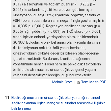
0,017) alt boyutları ve toplam puanı (r = –0,235, p =
0,026) ile anlamlı negatif korelasyon göstermiştir.
Kinezyofobi düzeyi; istek, uyarılma, orgazm, tatmin ve
FSFI toplam puanı ile anlamlı negatif ilişki göstermiştir (r
= –0,335, p = 0,001). Regresyon analizinde ise yaş (p =
0,005), ağrı şiddeti (p < 0,001) ve TKÖ skoru (p < 0,001),
cinsel işlevin anlamlı yordayıcıları olarak belirlenmiştir.
SONUÇ: Bulgular, kronik bel ağrısı olan kadınlarda cinsel
disfonksiyonun çok faktörlü yapısı içerisinde,
kinezyofobinin dikkate değer bir bileşen olabileceğine
işaret etmektedir. Bu durum, kronik bel ağrısının
yönetiminde hem fiziksel hem de psikolojik faktörlerin
birlikte ele alınmasının, cinsel sağlık ve genel yaşam
kalitesini destekleyebileceğini düşündürmektedir.
Makale Özeti
|
Tam Metin PDF
11.
Ebelik öğrencilerinin cinsel sağlık okuryazarlığı ile cinsel
sağlık bakımına ilişkin inanç ve tutumları arasındaki ilişkinin
belirlenmesi