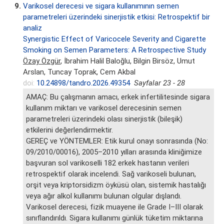
9.
Varikosel derecesi ve sigara kullanımının semen
parametreleri üzerindeki sinerjistik etkisi: Retrospektif bir
analiz
Synergistic Effect of Varicocele Severity and Cigarette
Smoking on Semen Parameters: A Retrospective Study
Özay Özgür
, İbrahim Halil Baloğlu, Bilgin Birsöz, Umut
Arslan, Tuncay Toprak, Cem Akbal
doi:
10.24898/tandro.2026.49354
Sayfalar 23 - 28
AMAÇ: Bu çalışmanın amacı, erkek infertilitesinde sigara
kullanım miktarı ve varikosel derecesinin semen
parametreleri üzerindeki olası sinerjistik (bileşik)
etkilerini değerlendirmektir.
GEREÇ ve YÖNTEMLER: Etik kurul onayı sonrasında (No:
09/2010/00016), 2005–2010 yılları arasında kliniğimize
başvuran sol varikoselli 182 erkek hastanın verileri
retrospektif olarak incelendi. Sağ varikoseli bulunan,
orşit veya kriptorsidizm öyküsü olan, sistemik hastalığı
veya ağır alkol kullanımı bulunan olgular dışlandı.
Varikosel derecesi, fizik muayene ile Grade I–III olarak
sınıflandırıldı. Sigara kullanımı günlük tüketim miktarına