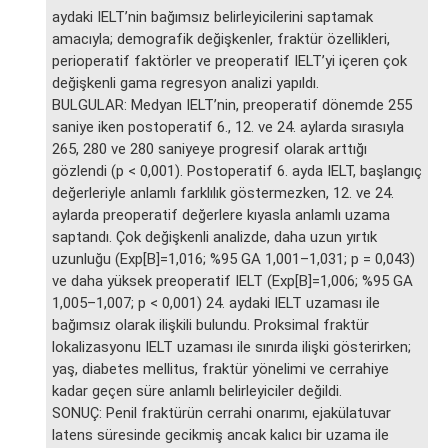
aydaki IELT’nin bağımsız belirleyicilerini saptamak
amacıyla; demografik değişkenler, fraktür özellikleri,
perioperatif faktörler ve preoperatif IELT’yi içeren çok
değişkenli gama regresyon analizi yapıldı.
BULGULAR: Medyan IELT’nin, preoperatif dönemde 255
saniye iken postoperatif 6., 12. ve 24. aylarda sırasıyla
265, 280 ve 280 saniyeye progresif olarak arttığı
gözlendi (p < 0,001). Postoperatif 6. ayda IELT, başlangıç
değerleriyle anlamlı farklılık göstermezken, 12. ve 24.
aylarda preoperatif değerlere kıyasla anlamlı uzama
saptandı. Çok değişkenli analizde, daha uzun yırtık
uzunluğu (Exp[B]=1,016; %95 GA 1,001–1,031; p = 0,043)
ve daha yüksek preoperatif IELT (Exp[B]=1,006; %95 GA
1,005–1,007; p < 0,001) 24. aydaki IELT uzaması ile
bağımsız olarak ilişkili bulundu. Proksimal fraktür
lokalizasyonu IELT uzaması ile sınırda ilişki gösterirken;
yaş, diabetes mellitus, fraktür yönelimi ve cerrahiye
kadar geçen süre anlamlı belirleyiciler değildi.
SONUÇ: Penil fraktürün cerrahi onarımı, ejakülatuvar
latens süresinde gecikmiş ancak kalıcı bir uzama ile