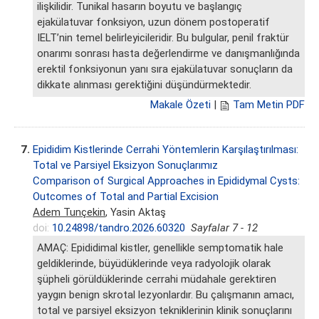
ilişkilidir. Tunikal hasarın boyutu ve başlangıç
ejakülatuvar fonksiyon, uzun dönem postoperatif
IELT’nin temel belirleyicileridir. Bu bulgular, penil fraktür
onarımı sonrası hasta değerlendirme ve danışmanlığında
erektil fonksiyonun yanı sıra ejakülatuvar sonuçların da
dikkate alınması gerektiğini düşündürmektedir.
Makale Özeti
|
Tam Metin PDF
7.
Epididim Kistlerinde Cerrahi Yöntemlerin Karşılaştırılması:
Total ve Parsiyel Eksizyon Sonuçlarımız
Comparison of Surgical Approaches in Epididymal Cysts:
Outcomes of Total and Partial Excision
Adem Tunçekin
, Yasin Aktaş
doi:
10.24898/tandro.2026.60320
Sayfalar 7 - 12
AMAÇ: Epididimal kistler, genellikle semptomatik hale
geldiklerinde, büyüdüklerinde veya radyolojik olarak
şüpheli görüldüklerinde cerrahi müdahale gerektiren
yaygın benign skrotal lezyonlardır. Bu çalışmanın amacı,
total ve parsiyel eksizyon tekniklerinin klinik sonuçlarını