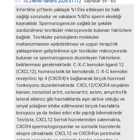
doi:
10.24898/tandro.2026.01112
Sayfalar 59 - 65
İnfertilite çiftlerin yaklaşık %15’ini etkileyen bir halk
sağlığı sorunudur ve vakaların %50’si sperm eksikliği
kaynaklıdır. Spermatogenezin sağlıklı bir şekilde
sürdürülmesi testiküler mikroçevrede bulunan faktörlere
bağlıdır. Testiküler patolojilerin moleküler
mekanizmasının aydınlatılması ve uygun terapötik
yaklaşımların geliştirilmesi için testiküler mikroçevrede
bulunan ve spermatogenezi düzenleyen faktörlerin
belirlenmesi gerekmektedir. C-X-C kemokin ligand 12
(CXCL12), homeostatik bir kemokindir, C-X-C kemokin
reseptörü tip 4 (CXCR4)’e bağlanarak birçok hücresel
fonksiyonu düzenlemektedir. CXCL12/CXCR4 sinyalinin
kanser, romatoid artrit, osteoartrit, astım, amyotrofik
lateral skleroz gibi hastalıklarda aşırı aktive olduğu ve
sinyal yolağının inhibe edilmesinin birçok hastalıkta
koruyucu ya da tedavi edici etki yaptığı bilinmektedir.
Testiste, CXCL12 Sertoli hücrelerinden salınmakta,
CXCR4 spermatogonyumlar ve somatik hücrelerde
ekspre olmaktadır. CXCL12 ve CXCR4’ün postnatal