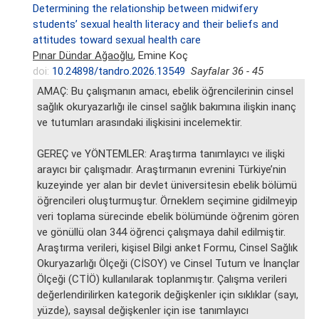
Determining the relationship between midwifery
students’ sexual health literacy and their beliefs and
attitudes toward sexual health care
Pınar Dündar Ağaoğlu
, Emine Koç
doi:
10.24898/tandro.2026.13549
Sayfalar 36 - 45
AMAÇ: Bu çalışmanın amacı, ebelik öğrencilerinin cinsel
sağlık okuryazarlığı ile cinsel sağlık bakımına ilişkin inanç
ve tutumları arasındaki ilişkisini incelemektir.
GEREÇ ve YÖNTEMLER: Araştırma tanımlayıcı ve ilişki
arayıcı bir çalışmadır. Araştırmanın evrenini Türkiye’nin
kuzeyinde yer alan bir devlet üniversitesin ebelik bölümü
öğrencileri oluşturmuştur. Örneklem seçimine gidilmeyip
veri toplama sürecinde ebelik bölümünde öğrenim gören
ve gönüllü olan 344 öğrenci çalışmaya dahil edilmiştir.
Araştırma verileri, kişisel Bilgi anket Formu, Cinsel Sağlık
Okuryazarlığı Ölçeği (CİSOY) ve Cinsel Tutum ve İnançlar
Ölçeği (CTİÖ) kullanılarak toplanmıştır. Çalışma verileri
değerlendirilirken kategorik değişkenler için sıklıklar (sayı,
yüzde), sayısal değişkenler için ise tanımlayıcı