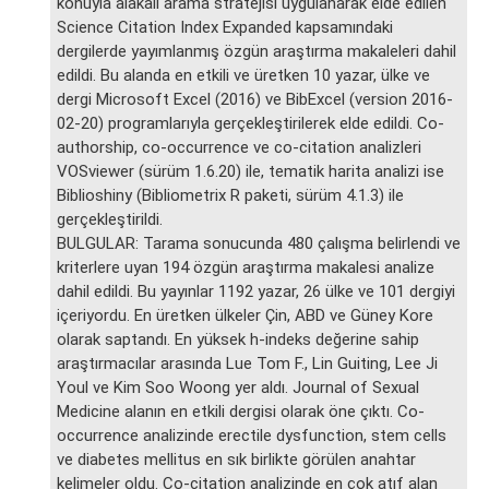
konuyla alakalı arama stratejisi uygulanarak elde edilen
Science Citation Index Expanded kapsamındaki
dergilerde yayımlanmış özgün araştırma makaleleri dahil
edildi. Bu alanda en etkili ve üretken 10 yazar, ülke ve
dergi Microsoft Excel (2016) ve BibExcel (version 2016-
02-20) programlarıyla gerçekleştirilerek elde edildi. Co-
authorship, co-occurrence ve co-citation analizleri
VOSviewer (sürüm 1.6.20) ile, tematik harita analizi ise
Biblioshiny (Bibliometrix R paketi, sürüm 4.1.3) ile
gerçekleştirildi.
BULGULAR: Tarama sonucunda 480 çalışma belirlendi ve
kriterlere uyan 194 özgün araştırma makalesi analize
dahil edildi. Bu yayınlar 1192 yazar, 26 ülke ve 101 dergiyi
içeriyordu. En üretken ülkeler Çin, ABD ve Güney Kore
olarak saptandı. En yüksek h-indeks değerine sahip
araştırmacılar arasında Lue Tom F., Lin Guiting, Lee Ji
Youl ve Kim Soo Woong yer aldı. Journal of Sexual
Medicine alanın en etkili dergisi olarak öne çıktı. Co-
occurrence analizinde erectile dysfunction, stem cells
ve diabetes mellitus en sık birlikte görülen anahtar
kelimeler oldu. Co-citation analizinde en çok atıf alan