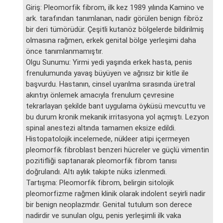
Giriş: Pleomorfik fibrom, ilk kez 1989 yılında Kamino ve
ark. tarafından tanımlanan, nadir görülen benign fibröz
bir deri tümörüdür. Çeşitli kutanöz bölgelerde bildirilmiş
olmasına rağmen, erkek genital bölge yerleşimi daha
önce tanımlanmamıştır.
Olgu Sunumu: Yirmi yedi yaşında erkek hasta, penis
frenulumunda yavaş büyüyen ve ağrısız bir kitle ile
başvurdu. Hastanın, cinsel uyarılma sırasında üretral
akıntıyı önlemek amacıyla frenulum çevresine
tekrarlayan şekilde bant uygulama öyküsü mevcuttu ve
bu durum kronik mekanik irritasyona yol açmıştı. Lezyon
spinal anestezi altında tamamen eksize edildi.
Histopatolojik incelemede, nükleer atipi içermeyen
pleomorfik fibroblast benzeri hücreler ve güçlü vimentin
pozitifliği saptanarak pleomorfik fibrom tanısı
doğrulandı. Altı aylık takipte nüks izlenmedi.
Tartışma: Pleomorfik fibrom, belirgin sitolojik
pleomorfizme rağmen klinik olarak indolent seyirli nadir
bir benign neoplazmdır. Genital tutulum son derece
nadirdir ve sunulan olgu, penis yerleşimli ilk vaka