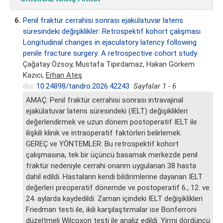
6.
Penil fraktür cerrahisi sonrası ejakülatuvar latens
süresindeki değişiklikler: Retrospektif kohort çalışması
Longitudinal changes in ejaculatory latency following
penile fracture surgery: A retrospective cohort study
Çağatay Özsoy, Mustafa Tıpırdamaz, Hakan Görkem
Kazıcı,
Erhan Ateş
doi:
10.24898/tandro.2026.42243
Sayfalar 1 - 6
AMAÇ: Penil fraktür cerrahisi sonrası intravajinal
ejakülatuvar latens süresindeki (IELT) değişiklikleri
değerlendirmek ve uzun dönem postoperatif IELT ile
ilişkili klinik ve intraoperatif faktörleri belirlemek.
GEREÇ ve YÖNTEMLER: Bu retrospektif kohort
çalışmasına, tek bir üçüncü basamak merkezde penil
fraktür nedeniyle cerrahi onarım uygulanan 38 hasta
dahil edildi. Hastaların kendi bildirimlerine dayanan IELT
değerleri preoperatif dönemde ve postoperatif 6., 12. ve
24. aylarda kaydedildi. Zaman içindeki IELT değişiklikleri
Friedman testi ile, ikili karşılaştırmalar ise Bonferroni
düzeltmeli Wilcoxon testi ile analiz edildi. Yirmi dördüncü