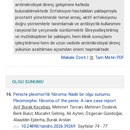
antimikrobiyal direnç gelişimine katkıda
bulunabilmektedir. Enfeksiyon hastalıkları yaklaşımıyla
prostatit yönetiminde temel amaç, aktif enfeksiyonu
doğru yöntemlerle tanımlamak ve antibiyotik kullanımını
rasyonel bir çerçevede sürdürmektir. Bireyselleştirilmiş
ve multidisipliner bir yaklaşım, hem klinik sonuçların
iyileştirilmesi hem de uzun vadede antimikrobiyal direnç
yükünün azaltılması açısından önem taşımaktadır.
Makale Özeti
|
Tam Metin PDF
OLGU SUNUMU
16.
Peniste pleomorfik fibroma: Nadir bir olgu sunumu
Pleomorphic fibroma of the penis: A rare case report
Arif Burak Keçebaş
, Mehmet Tercan, Mehmet Özalevli,
Berk Bulut, Mücahit Gelmiş, Ali Ayten, Özgecan Gündoğar,
Alaaddin Ejderha, Burak Arslan
doi:
10.24898/tandro.2026.39269
Sayfalar 74 - 77