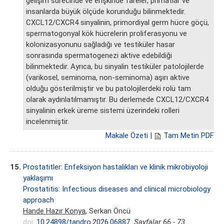
gelişim sürecinde ve erişkinde fareler, primatlar ve
insanlarda büyük ölçüde korunduğu bilinmektedir.
CXCL12/CXCR4 sinyalinin, primordiyal germ hücre göçü,
spermatogonyal kök hücrelerin proliferasyonu ve
kolonizasyonunu sağladığı ve testiküler hasar
sonrasında spermatogenezi aktive edebildiği
bilinmektedir. Ayrıca, bu sinyalin testiküler patolojilerde
(varikosel, seminoma, non-seminoma) aşırı aktive
olduğu gösterilmiştir ve bu patolojilerdeki rolü tam
olarak aydınlatılmamıştır. Bu derlemede CXCL12/CXCR4
sinyalinin erkek üreme sistemi üzerindeki rolleri
incelenmiştir.
Makale Özeti
|
Tam Metin PDF
15.
Prostatitler: Enfeksiyon hastalıkları ve klinik mikrobiyoloji
yaklaşımı
Prostatitis: Infectious diseases and clinical microbiology
approach
Hande Hazır Konya
, Serkan Öncü
doi:
10.24898/tandro.2026.06887
Sayfalar 66 - 73