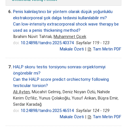
6.
Penis kalınlaştırıcı bir yöntem olarak düşük yoğunluklu
ekstrakorporeal şok dalga tedavisi kullanılabilir mi?
Can low-intensity extracorporeal shock wave therapy be
used as a penis thickening method?
İbrahim Nüvit Tahtalı,
Muhammet Çiçek
doi:
10.24898/tandro.2025.40374
Sayfalar 119 - 123
Makale Özeti
|
Tam Metin PDF
7.
HALP skoru testis torsiyonu sonrası orşiektomiyi
öngörebilir mi?
Can the HALP score predict orchiectomy following
testicular torsion?
Ali Ayten
, Mücahit Gelmiş, Deniz Noyan Özlü, Nahide
Kerim Özfiliz, Yunus Çolakoğlu, Yusuf Arikan, Büşra Emir,
Serdar Karadağ
doi:
10.24898/tandro.2025.46514
Sayfalar 124 - 129
Makale Özeti
|
Tam Metin PDF