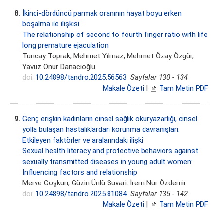
8.
İkinci-dördüncü parmak oranının hayat boyu erken
boşalma ile ilişkisi
The relationship of second to fourth finger ratio with life
long premature ejaculation
Tuncay Toprak
, Mehmet Yılmaz, Mehmet Özay Özgür,
Yavuz Onur Danacıoğlu
doi:
10.24898/tandro.2025.56563
Sayfalar 130 - 134
Makale Özeti
|
Tam Metin PDF
9.
Genç erişkin kadınların cinsel sağlık okuryazarlığı, cinsel
yolla bulaşan hastalıklardan korunma davranışları:
Etkileyen faktörler ve aralarındaki ilişki
Sexual health literacy and protective behaviors against
sexually transmitted diseases in young adult women:
Influencing factors and relationship
Merve Coşkun
, Güzin Ünlü Suvari, İrem Nur Özdemir
doi:
10.24898/tandro.2025.81084
Sayfalar 135 - 142
Makale Özeti
|
Tam Metin PDF