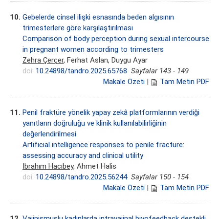
10.
Gebelerde cinsel ilişki esnasında beden algısının
trimesterlere göre karşılaştırılması
Comparison of body perception during sexual intercourse
in pregnant women according to trimesters
Zehra Çerçer
, Ferhat Aslan, Duygu Ayar
doi:
10.24898/tandro.2025.65768
Sayfalar 143 - 149
Makale Özeti
|
Tam Metin PDF
11.
Penil fraktüre yönelik yapay zekâ platformlarının verdiği
yanıtların doğruluğu ve klinik kullanılabilirliğinin
değerlendirilmesi
Artificial intelligence responses to penile fracture:
assessing accuracy and clinical utility
Ibrahım Hacıbey
, Ahmet Halis
doi:
10.24898/tandro.2025.56244
Sayfalar 150 - 154
Makale Özeti
|
Tam Metin PDF
12.
Vajinismuslu kadınlarda intravajinal biyofeedback destekli