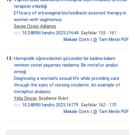
terapinin etkinliği
Efficacy of intravaginal biofeedback-assisted therapy in
women with vaginismus
Savaş Özgür Ağlamış
doi:
10.24898/tandro.2025.31644
Sayfalar 155 - 161
Makale Özeti
|
Tam Metin PDF
13.
Hemşirelik öğrencilerinin gözünden bir kadına bakım
verirken cinsel yaşamını tanılama: Bir metafor analizi
örneği
Diagnosing a woman’s sexual life while providing care
through the eyes of nursing students: An example of
metaphor analysis
Yeliz Dinçer
, Şeydanur Bulut
doi:
10.24898/tandro.2025.16779
Sayfalar 162 - 170
Makale Özeti
|
Tam Metin PDF