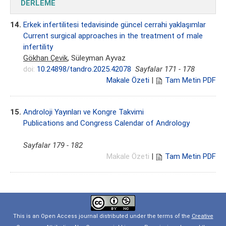
DERLEME
14.
Erkek infertilitesi tedavisinde güncel cerrahi yaklaşımlar
Current surgical approaches in the treatment of male
infertility
Gökhan Çevik
, Süleyman Ayvaz
doi:
10.24898/tandro.2025.42078
Sayfalar 171 - 178
Makale Özeti
|
Tam Metin PDF
15.
Androloji Yayınları ve Kongre Takvimi
Publications and Congress Calendar of Andrology
Sayfalar 179 - 182
Makale Özeti
|
Tam Metin PDF
This is an Open Access journal distributed under the terms of the
Creative