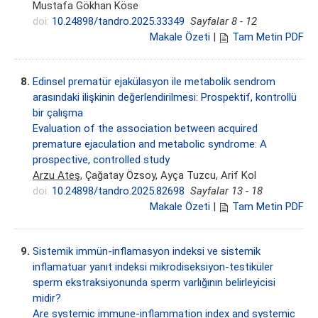
Mustafa Gökhan Köse
doi:
10.24898/tandro.2025.33349
Sayfalar 8 - 12
Makale Özeti
|
Tam Metin PDF
8.
Edinsel prematür ejakülasyon ile metabolik sendrom
arasındaki ilişkinin değerlendirilmesi: Prospektif, kontrollü
bir çalışma
Evaluation of the association between acquired
premature ejaculation and metabolic syndrome: A
prospective, controlled study
Arzu Ateş
, Çağatay Özsoy, Ayça Tuzcu, Arif Kol
doi:
10.24898/tandro.2025.82698
Sayfalar 13 - 18
Makale Özeti
|
Tam Metin PDF
9.
Sistemik immün-inflamasyon indeksi ve sistemik
inflamatuar yanıt indeksi mikrodiseksiyon-testiküler
sperm ekstraksiyonunda sperm varlığının belirleyicisi
midir?
Are systemic immune-inflammation index and systemic