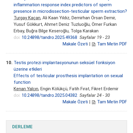
inflammation response index predictors of sperm
presence in microdissection-testicular sperm extraction?
Turgay Kaçan
, Ali Kaan Yıldız, Demirhan Örsan Demir,
Yusuf Gökkurt, Ahmet Deniz Tuzluoğlu, Ömer Furkan
Erbay, Buğra Bilge Keseroğlu, Tolga Karakan
doi:
10.24898/tandro.2025.49368
Sayfalar 19 - 23
Makale Özeti
|
Tam Metin PDF
10.
Testis protezi implantasyonunun seksüel fonksiyon
üzerine etkileri
Effects of testicular prosthesis implantation on sexual
function
Kenan Yalçın
, Engin Kölükçü, Fatih Fırat, Fikret Erdemir
doi:
10.24898/tandro.2025.04382
Sayfalar 24 - 30
Makale Özeti
|
Tam Metin PDF
DERLEME