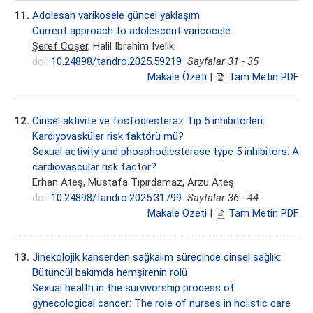
11.
Adolesan varikosele güncel yaklaşım
Current approach to adolescent varicocele
Şeref Coşer
, Halil İbrahim İvelik
doi:
10.24898/tandro.2025.59219
Sayfalar 31 - 35
Makale Özeti
|
Tam Metin PDF
12.
Cinsel aktivite ve fosfodiesteraz Tip 5 inhibitörleri:
Kardiyovasküler risk faktörü mü?
Sexual activity and phosphodiesterase type 5 inhibitors: A
cardiovascular risk factor?
Erhan Ateş
, Mustafa Tıpırdamaz, Arzu Ateş
doi:
10.24898/tandro.2025.31799
Sayfalar 36 - 44
Makale Özeti
|
Tam Metin PDF
13.
Jinekolojik kanserden sağkalım sürecinde cinsel sağlık:
Bütüncül bakımda hemşirenin rolü
Sexual health in the survivorship process of
gynecological cancer: The role of nurses in holistic care