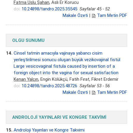
Fatma Uslu Şahan
, Aslı Er Korucu
doi:
10.24898/tandro.2025.35545
Sayfalar 45 - 52
Makale Özeti
|
Tam Metin PDF
OLGU SUNUMU
14.
Cinsel tatmin amacıyla vajinaya yabancı cisim
yerleştirilmesi sonucu oluşan büyük vezikovajinal fistül
Large vesicovaginal fistula caused by insertion of a
foreign object into the vagina for sexual satisfaction
Kenan Yalçın
, Engin Kölükçü, Fatih Fırat, Fikret Erdemir
doi:
10.24898/tandro.2025.48726
Sayfalar 53 - 56
Makale Özeti
|
Tam Metin PDF
ANDROLOJİ YAYINLARI VE KONGRE TAKVİMİ
15.
Androloji Yayınları ve Kongre Takvimi