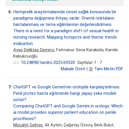
6.
Hemşirelik araştırmalarında cinsel sağlık konusunda bir
paradigma değişimine ihtiyaç vardır: Önemli noktaların
haritalanması ve tema eğilimlerinin değerlendirilmesi
There is a need for a paradigm shift of sexual health in
nursing research: Mapping hotspots and theme trends
evaluation
Ayşe Deliktaş Demirci
, Fatmanur Sena Karakisla, Kamile
Kabukcuoğlu
doi:
10.24898/tandro.2025.69320
Sayfalar 1 - 7
Makale Özeti
|
Tam Metin PDF
7.
ChatGPT ve Google Gemini’nin ürolojide karşılaştırılması:
Penil protez hasta eğitiminde hangi yapay zeka modeli
üstün?
Comparing ChatGPT and Google Gemini in urology: Which
ai model provides superior patient education on penile
prosthesis?
Mücahit Gelmiş
, Ali Ayten, Çağatay Özsoy, Berk Bulut,