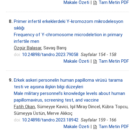
Makale Özeti
|
Tam Metin PDF
8.
Primer infertil erkeklerdeki Y-kromozom mikrodelesyon
sıklığı
Frequency of Y-chromosome microdeletion in primary
infertile men
Özgür Balasar
, Savaş Barış
doi:
10.24898/tandro.2023.79058
Sayfalar 154 - 158
Makale Özeti
|
Tam Metin PDF
9.
Erkek askeri personelin human papilloma virüsü tarama
testi ve aşısına ilişkin bilgi düzeyleri
Male military personnel’s knowledge levels about human
papillomavirus, screening test, and vaccine
Fatih Okan
, Sümeyye Kavici, Işıl Miray Dincel, Kübra Topcu,
Sümeyya Üstün, Merve Akkoç
doi:
10.24898/tandro.2023.18942
Sayfalar 159 - 166
Makale Özeti
|
Tam Metin PDF