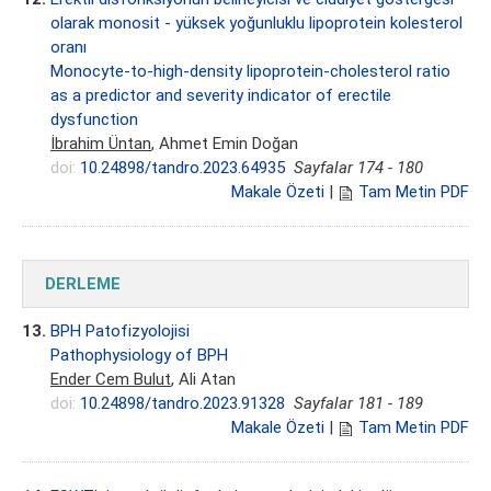
olarak monosit - yüksek yoğunluklu lipoprotein kolesterol
oranı
Monocyte-to-high-density lipoprotein-cholesterol ratio
as a predictor and severity indicator of erectile
dysfunction
İbrahim Üntan
, Ahmet Emin Doğan
doi:
10.24898/tandro.2023.64935
Sayfalar 174 - 180
Makale Özeti
|
Tam Metin PDF
DERLEME
13.
BPH Patofizyolojisi
Pathophysiology of BPH
Ender Cem Bulut
, Ali Atan
doi:
10.24898/tandro.2023.91328
Sayfalar 181 - 189
Makale Özeti
|
Tam Metin PDF