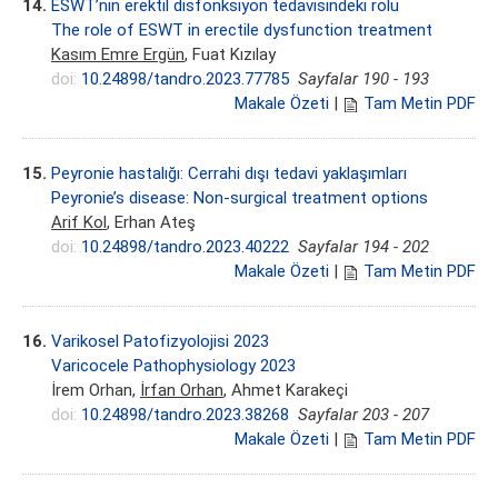
14.
ESWT’nin erektil disfonksiyon tedavisindeki rolü
The role of ESWT in erectile dysfunction treatment
Kasım Emre Ergün
, Fuat Kızılay
doi:
10.24898/tandro.2023.77785
Sayfalar 190 - 193
Makale Özeti
|
Tam Metin PDF
15.
Peyronie hastalığı: Cerrahi dışı tedavi yaklaşımları
Peyronie’s disease: Non-surgical treatment options
Arif Kol
, Erhan Ateş
doi:
10.24898/tandro.2023.40222
Sayfalar 194 - 202
Makale Özeti
|
Tam Metin PDF
16.
Varikosel Patofizyolojisi 2023
Varicocele Pathophysiology 2023
İrem Orhan,
İrfan Orhan
, Ahmet Karakeçi
doi:
10.24898/tandro.2023.38268
Sayfalar 203 - 207
Makale Özeti
|
Tam Metin PDF