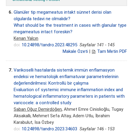
6.
Glanüler tip megameatus intakt sünnet derisi olan
olgularda tedavi ne olmalıdır?
What should be the treatment in cases with glanular type
megameatus intact foreskin?
Kenan Yalçın
doi:
10.24898/tandro.2023.48295
Sayfalar 141 - 145
Makale Özeti
|
Tam Metin PDF
7.
Varikoselli hastalarda sistemik immün enflamasyon
endeksi ve hematolojik enflamatuvar parametrelerinin
değerlendirilmesi: Kontrollü bir çalışma
Evaluation of systemic immune inflammation index and
hematological inflammatory parameters in patients with
varicocele: a controlled study
Şaban Oğuz Demirdöğen
, Ahmet Emre Cinislioğlu, Tugay
Aksakallı, Mehmet Sefa Altay, Adem Utlu, İbrahim
Karabulut, İsa Özbey
doi:
10.24898/tandro.2023.34603
Sayfalar 146 - 153