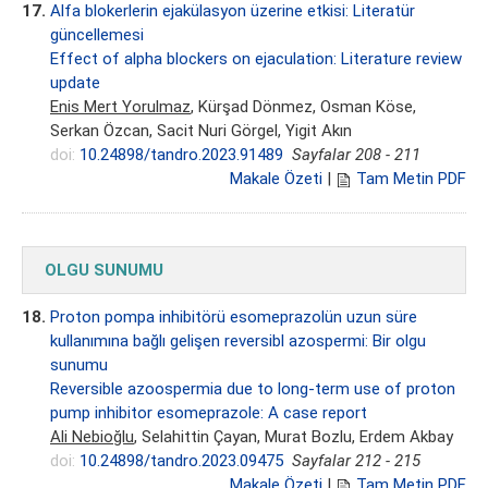
17.
Alfa blokerlerin ejakülasyon üzerine etkisi: Literatür
güncellemesi
Effect of alpha blockers on ejaculation: Literature review
update
Enis Mert Yorulmaz
, Kürşad Dönmez, Osman Köse,
Serkan Özcan, Sacit Nuri Görgel, Yigit Akın
doi:
10.24898/tandro.2023.91489
Sayfalar 208 - 211
Makale Özeti
|
Tam Metin PDF
OLGU SUNUMU
18.
Proton pompa inhibitörü esomeprazolün uzun süre
kullanımına bağlı gelişen reversibl azospermi: Bir olgu
sunumu
Reversible azoospermia due to long-term use of proton
pump inhibitor esomeprazole: A case report
Ali Nebioğlu
, Selahittin Çayan, Murat Bozlu, Erdem Akbay
doi:
10.24898/tandro.2023.09475
Sayfalar 212 - 215
Makale Özeti
|
Tam Metin PDF