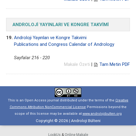
ANDROLOJİ YAYINLARI VE KONGRE TAKVİMİ
19.
Androloji Yayınları ve Kongre Takvimi
Publications and Congress Calendar of Andrology
Sayfalar 216 - 220
Makale Özeti
|
Tam Metin PDF
This is an Open Access journal distributed under the terms of the
Creative
Commons Attribution NonCommercial License
Permissions beyond the
scope of this license may be available at
www.androlojibulten.org
Copyright © 2026 | Androloji Bülteni
LookUs
&
Online Makale