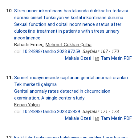
10.
Stres üriner inkontinans hastalarında duloksetin tedavisi
sonrası cinsel fonksiyon ve koital inkontinans durumu
Sexual function and coital incontinence status after
duloxetine treatment in patients with stress urinary
incontinence
Bahadır Ermeç,
Mehmet Gökhan Çulha
doi:
10.24898/tandro.2023.87259
Sayfalar 167 - 170
Makale Özeti
|
Tam Metin PDF
11.
Sünnet muayenesinde saptanan genital anomali oranları:
Tek merkezli çalışma
Genital anomaly rates detected in circumcision
examination: A single center study
Kenan Yalçın
doi:
10.24898/tandro.2023.02439
Sayfalar 171 - 173
Makale Özeti
|
Tam Metin PDF
12.
Erektil disfonksiyonun belirleyicisi ve ciddiyet göstergesi