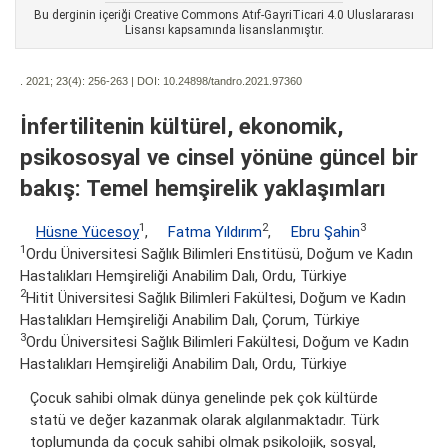
Bu derginin içeriği Creative Commons Atıf-GayriTicari 4.0 Uluslararası
Lisansı kapsamında lisanslanmıştır.
. 2021; 23(4):
256-263 | DOI:
10.24898/tandro.2021.97360
İnfertilitenin kültürel, ekonomik,
psikososyal ve cinsel yönüne güncel bir
bakış: Temel hemşirelik yaklaşımları
1
2
3
Hüsne Yücesoy
,
Fatma Yıldırım
,
Ebru Şahin
1
Ordu Üniversitesi Sağlık Bilimleri Enstitüsü, Doğum ve Kadın
Hastalıkları Hemşireliği Anabilim Dalı, Ordu, Türkiye
2
Hitit Üniversitesi Sağlık Bilimleri Fakültesi, Doğum ve Kadın
Hastalıkları Hemşireliği Anabilim Dalı, Çorum, Türkiye
3
Ordu Üniversitesi Sağlık Bilimleri Fakültesi, Doğum ve Kadın
Hastalıkları Hemşireliği Anabilim Dalı, Ordu, Türkiye
Çocuk sahibi olmak dünya genelinde pek çok kültürde
statü ve değer kazanmak olarak algılanmaktadır. Türk
toplumunda da çocuk sahibi olmak psikolojik, sosyal,