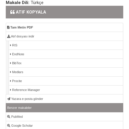
Makale Dili:
Türkçe
ATIF KOPYALA
Tam Metin PDF
Atıf dosyası indir
RIS
EndNote
BibTex
Medlars
Procite
Reference Manager
Yazara e-posta gönder
Benzer makaleler
PubMed
Google Scholar