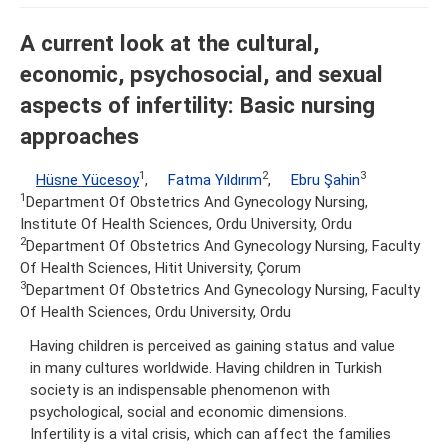
A current look at the cultural,
economic, psychosocial, and sexual
aspects of infertility: Basic nursing
approaches
1
2
3
Hüsne Yücesoy
,
Fatma Yıldırım
,
Ebru Şahin
1
Department Of Obstetrics And Gynecology Nursing,
Institute Of Health Sciences, Ordu University, Ordu
2
Department Of Obstetrics And Gynecology Nursing, Faculty
Of Health Sciences, Hitit University, Çorum
3
Department Of Obstetrics And Gynecology Nursing, Faculty
Of Health Sciences, Ordu University, Ordu
Having children is perceived as gaining status and value
in many cultures worldwide. Having children in Turkish
society is an indispensable phenomenon with
psychological, social and economic dimensions.
Infertility is a vital crisis, which can affect the families