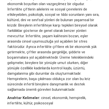
ekonomik boyutları olan vazgeçilmez bir olgudur.
İnfertilite çiftlerin ailelerini ve sosyal çevrelerini de
etkileyebilen, psikolojik, sosyal ve tıbbi sorunların yanı sıra,
kültürel, dini ve sınıfsal yönleri de bulunan yaşamsal bir
krizdir. Bireylerin infertiliteye karşı tepkileri bireysel olarak
farklılıklar gösterse de genel olarak benzer yönleri
mevcuttur. İnfertilite, yaşam kalitesini bozan, eşler
arasında cinsel uyumsuzluğa yol açabilen bir stres
faktörüdür. Ayrıca infertilite çiftlere ek bir ekonomik yük
getirmekte, çiftler arasında gerginliğe, şiddete ve
boşanmalara yol açabilmektedir. Üreme tekniklerindeki
gelişmeler, bireylere bir yönüyle umut olurken, diğer
yönüyle özellikle kadınlarda kontrol kaybı, üzüntü,
damgalanma gibi durumlar da oluşturmaktadır.
Hemşirelerin, başa çıkılması oldukça zor olan bu kriz
sürecinde infertil bireylere danışmanlık ve destek
sağlamada önemli görevleri bulunmaktadır.
Anahtar Kelimeler:
cinsel, ekonomik, hemşirelik,
infertilite, kültür, psikososyal