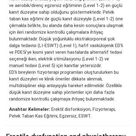
ve aerobik/direnç egzersiz eğitiminin (Level 1-2) en güçlü
kanıt düzeyine sahip olduğunu göstermektedir. Pelvik
taban kas eğitimi de güçlü kanıt düzeyiyle (Level 1-2) öne
çıkmakla birlikte, bu alanda daha kesin sonuçlara ulaşmak
için ileri randomize kontrollü çalışmalara ihtiyaç
bulunmaktadır. Düşük yoğunluklu ekstrakorporeal şok
dalga tedavisi (LI-ESWT) (Level 1), hafif vaskülojenik ED'li
ve PDE5i'ye kısmi yanıt veren hastalarda alternatif tedavi
seçeneği iken, elektrik stimülasyonu (Level 1-2) ve
manuel tedavi (Level 5) için kanıtlar yetersizdir.
ED'li bireylerin fizyoterapi programları oluşturulurken bu
kanıt düzeyleri ve klinik öneriler dikkate alınmalı,
multidisipliner ekip anlayışıyla hareket edilmelidir. Özellikle
düşük kanıt düzeyine sahip yöntemler için daha fazla
randomize kontrollü çalışmaya ihtiyaç bulunmaktadır.
Anahtar Kelimeler:
Erektil disfonksiyon, Fizyoterapi,
Pelvik Taban Kas Eğitimi, Egzersiz, ESWT.