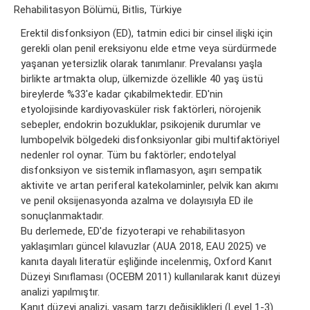
Rehabilitasyon Bölümü, Bitlis, Türkiye
Erektil disfonksiyon (ED), tatmin edici bir cinsel ilişki için
gerekli olan penil ereksiyonu elde etme veya sürdürmede
yaşanan yetersizlik olarak tanımlanır. Prevalansı yaşla
birlikte artmakta olup, ülkemizde özellikle 40 yaş üstü
bireylerde %33'e kadar çıkabilmektedir. ED'nin
etyolojisinde kardiyovasküler risk faktörleri, nörojenik
sebepler, endokrin bozukluklar, psikojenik durumlar ve
lumbopelvik bölgedeki disfonksiyonlar gibi multifaktöriyel
nedenler rol oynar. Tüm bu faktörler; endotelyal
disfonksiyon ve sistemik inflamasyon, aşırı sempatik
aktivite ve artan periferal katekolaminler, pelvik kan akımı
ve penil oksijenasyonda azalma ve dolayısıyla ED ile
sonuçlanmaktadır.
Bu derlemede, ED'de fizyoterapi ve rehabilitasyon
yaklaşımları güncel kılavuzlar (AUA 2018, EAU 2025) ve
kanıta dayalı literatür eşliğinde incelenmiş, Oxford Kanıt
Düzeyi Sınıflaması (OCEBM 2011) kullanılarak kanıt düzeyi
analizi yapılmıştır.
Kanıt düzeyi analizi, yaşam tarzı değişiklikleri (Level 1-3)