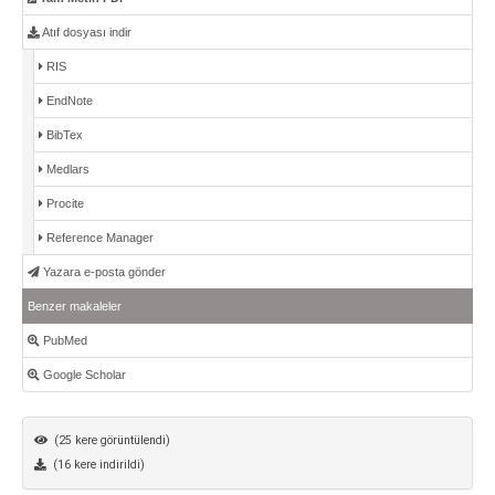
Atıf dosyası indir
RIS
EndNote
BibTex
Medlars
Procite
Reference Manager
Yazara e-posta gönder
Benzer makaleler
PubMed
Google Scholar
(25 kere görüntülendi)
(16 kere indirildi)