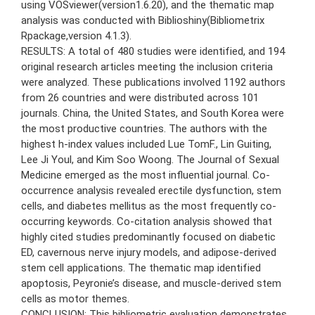
using VOSviewer(version1.6.20), and the thematic map
analysis was conducted with Biblioshiny(Bibliometrix
Rpackage,version 4.1.3).
RESULTS: A total of 480 studies were identified, and 194
original research articles meeting the inclusion criteria
were analyzed. These publications involved 1192 authors
from 26 countries and were distributed across 101
journals. China, the United States, and South Korea were
the most productive countries. The authors with the
highest h-index values included Lue TomF., Lin Guiting,
Lee Ji Youl, and Kim Soo Woong. The Journal of Sexual
Medicine emerged as the most influential journal. Co-
occurrence analysis revealed erectile dysfunction, stem
cells, and diabetes mellitus as the most frequently co-
occurring keywords. Co-citation analysis showed that
highly cited studies predominantly focused on diabetic
ED, cavernous nerve injury models, and adipose-derived
stem cell applications. The thematic map identified
apoptosis, Peyronie’s disease, and muscle-derived stem
cells as motor themes.
CONCLUSION: This bibliometric evaluation demonstrates