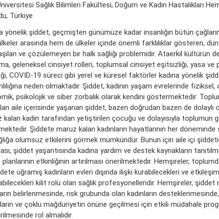
niversitesi Sağlık Bilimleri Fakültesi, Doğum ve Kadın Hastalıkları Hem
du, Türkiye
a yönelik şiddet, geçmişten günümüze kadar insanlığın bütün çağları
lkeler arasında hem de ülkeler içinde önemli farklılıklar gösteren, dü
aşılan ve çözülemeyen bir halk sağlığı problemidir. Ataerkil kültürün de
a, geleneksel cinsiyet rolleri, toplumsal cinsiyet eşitsizliği, yasa ve p
iği, COVID-19 süreci gibi yerel ve küresel faktörler kadına yönelik şidd
ılığına neden olmaktadır. Şiddet, kadının yaşam evrelerinde fiziksel, c
mik, psikolojik ve siber zorbalık olarak kendini göstermektedir. Topl
olan aile içerisinde yaşanan şiddet, bazen doğrudan bazen de dolaylı 
 kalan kadın tarafından yetiştirilen çocuğu ve dolayısıyla toplumun g
mektedir. Şiddete maruz kalan kadınların hayatlarının her döneminde şi
ğlığa olumsuz etkilerini görmek mümkündür. Bunun için aile içi şiddeti
ası, şiddet yaşantısında kadına yardım ve destek kaynakların tanıtılm
planlarının etkinliğinin artırılması önerilmektedir. Hemşireler, toplum
dete uğramış kadınların evleri dışında ilişki kurabilecekleri ve etkileşi
bilecekleri kilit rolü olan sağlık profesyonelleridir. Hemşireler, şidde
ların belirlenmesinde, risk grubunda olan kadınların desteklenmesinde
ların ve çoklu mağduriyetin önüne geçilmesi için etkili müdahale prog
irilmesinde rol almalıdır.