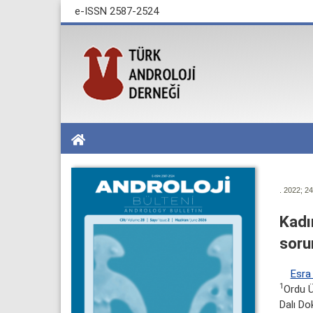
e-ISSN 2587-2524
. 2022; 24
Kadı
soru
Esra
1
Ordu Ü
Dalı Do