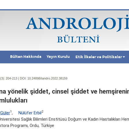
Bülten Hakkında
Yayın Kurulu
Etik İlkeler ve Politikalar
(3):
204-213 | DOI:
10.24898/tandro.2022.38159
na yönelik şiddet, cinsel şiddet ve hemşireni
mlulukları
1
2
 Güler
,
Nülüfer Erbil
niversitesi Sağlık Bilimleri Enstitüsü Doğum ve Kadın Hastalıkları Hem
ktora Programı, Ordu, Türkiye