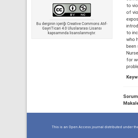
to vi
of vi
expos
Bu derginin içeriği Creative Commons Atıf-
intro
GayriTicari 4.0 Uluslararası Lisansı
to in
kapsamında lisanslanmıştır.
who h
been 
Nurse
for w
probl
Keyw
Sorum
Makale
This is an Open Access journal distributed under th