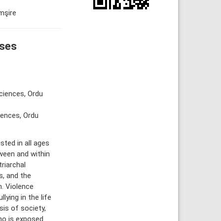
emşire
rses
ciences, Ordu
iences, Ordu
ted in all ages
ween and within
riarchal
es, and the
. Violence
lying in the life
is of society,
ho is exposed