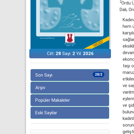
2
Ordu Ü
Dalı, Or
Kadın
hem ü
karşıl
sağlam
eksikl
devaml
Cilt:
28
Sayı:
2
Yıl:
2026
ekono
taşı 
maruz
Son Sayı
28/2
etkile
ve sa
Arşiv
varılm
eylem 
Popüler Makaleler
ve şid
buluna
Eski Sayılar
kadın
sorun
gelişt