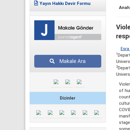
Yayın Hakkı Devir Formu
Anaht
Viol
respo
Esra
1
Depart
Makale Ara
Univers
2
Depart
Univers
Viole
of hu
count
Dizinler
cultur
COVID
manife
stage
somet