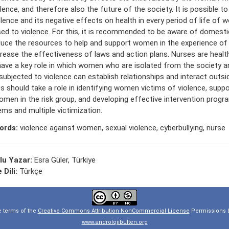
olence, and therefore also the future of the society. It is possible t
olence and its negative effects on health in every period of life of
ed to violence. For this, it is recommended to be aware of domestic
duce the resources to help and support women in the experience of 
crease the effectiveness of laws and action plans. Nurses are healt
ave a key role in which women who are isolated from the society 
subjected to violence can establish relationships and interact outsi
s should take a role in identifying women victims of violence, suppo
omen in the risk group, and developing effective intervention progr
ems and multiple victimization.
ords:
violence against women, sexual violence, cyberbullying, nurse
lu Yazar:
Esra Güler, Türkiye
 Dili:
Türkçe
e terms of the
Creative Commons Attribution NonCommercial License
Permissions b
www.androlojibulten.org