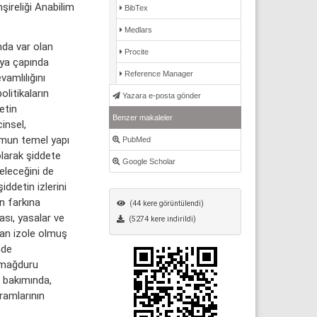
şireliği Anabilim
BibTex
Medlars
nda var olan
Procite
nya çapında
Reference Manager
vamlılığını
olitikaların
Yazara e-posta gönder
etin
Benzer makaleler
insel,
umun temel yapı
PubMed
olarak şiddete
Google Scholar
eleceğini de
ddetin izlerini
n farkına
(44 kere görüntülendi)
ası, yasalar ve
(5274 kere indirildi)
dan izole olmuş
mde
t mağduru
, bakımında,
ramlarının