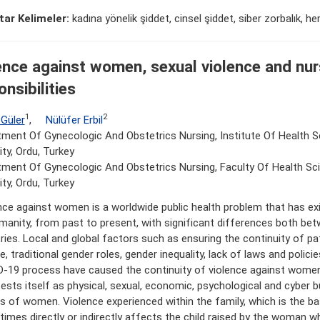
ar Kelimeler:
kadına yönelik şiddet, cinsel şiddet, siber zorbalık, h
ence against women, sexual violence and nu
nsibilities
1
2
 Güler
,
Nülüfer Erbil
ment Of Gynecologic And Obstetrics Nursing, Institute Of Health S
ity, Ordu, Turkey
ment Of Gynecologic And Obstetrics Nursing, Faculty Of Health Sc
ity, Ordu, Turkey
nce against women is a worldwide public health problem that has exis
manity, from past to present, with significant differences both bet
ries. Local and global factors such as ensuring the continuity of pat
e, traditional gender roles, gender inequality, lack of laws and polici
-19 process have caused the continuity of violence against women
sts itself as physical, sexual, economic, psychological and cyber bul
s of women. Violence experienced within the family, which is the bas
imes directly or indirectly affects the child raised by the woman w