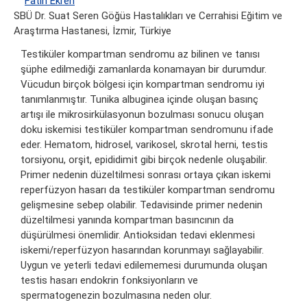
Fatih Ekren
SBÜ Dr. Suat Seren Göğüs Hastalıkları ve Cerrahisi Eğitim ve
Araştırma Hastanesi, İzmir, Türkiye
Testiküler kompartman sendromu az bilinen ve tanısı
şüphe edilmediği zamanlarda konamayan bir durumdur.
Vücudun birçok bölgesi için kompartman sendromu iyi
tanımlanmıştır. Tunika albuginea içinde oluşan basınç
artışı ile mikrosirkülasyonun bozulması sonucu oluşan
doku iskemisi testiküler kompartman sendromunu ifade
eder. Hematom, hidrosel, varikosel, skrotal herni, testis
torsiyonu, orşit, epididimit gibi birçok nedenle oluşabilir.
Primer nedenin düzeltilmesi sonrası ortaya çıkan iskemi
reperfüzyon hasarı da testiküler kompartman sendromu
gelişmesine sebep olabilir. Tedavisinde primer nedenin
düzeltilmesi yanında kompartman basıncının da
düşürülmesi önemlidir. Antioksidan tedavi eklenmesi
iskemi/reperfüzyon hasarından korunmayı sağlayabilir.
Uygun ve yeterli tedavi edilememesi durumunda oluşan
testis hasarı endokrin fonksiyonların ve
spermatogenezin bozulmasına neden olur.