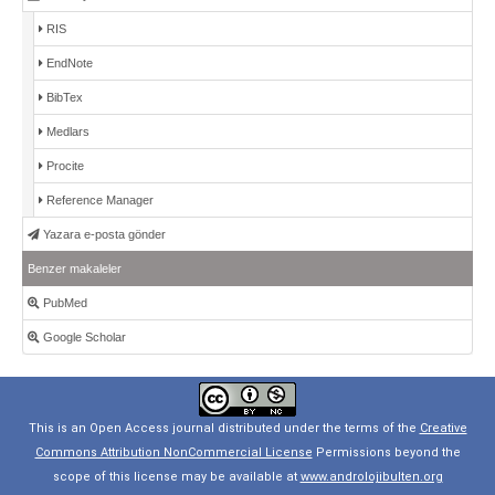
RIS
EndNote
BibTex
Medlars
Procite
Reference Manager
Yazara e-posta gönder
Benzer makaleler
PubMed
Google Scholar
This is an Open Access journal distributed under the terms of the
Creative
Commons Attribution NonCommercial License
Permissions beyond the
scope of this license may be available at
www.androlojibulten.org