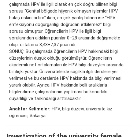
çalışmada HPV ile ilgili olarak en çok doğru bilinen bilgi
sorusu “Genital bölgede hijyenik olmayan işlemler HPV
bulaş riskini artırır” iken, en çok yanlış bilinen ise “HPV
enfeksiyonu doğurganlığı doğrudan etkilemez” bilgi
sorusu olmuştur. Öğrencilerin HPV ile ilgili bilgi
sorularından aldıkları puanlar 0–28 arasında değişmekte
olup, ortalama 8,43±7,37 puan idi.
SONUÇ: Bu çalışmada öğrencilerin HPV hakkındaki bilgi
düzeylerinin düşük olduğu görülmüştür. Öğrencilerin
akademik not ortalamaları ile HPV bilgi düzeyleri arasında
bir ilişki yoktur. Üniversitelerde sağlıkla ilgili derslere yer
verilmesi ve bu derslerde HPV hakkında da bilgi verilmesi
yararlı olabilir. Ayrıca HPV hakkında belli aralıklarla
bilgilendirme çalışmalarının yapılması bu konudaki
duyarlılığı ve farkındalığı arttıracaktır.
Anahtar Kelimeler:
HPV, bilgi düzeyi, üniversite kız
öğrencisi, Sakarya
Investigation of the university female