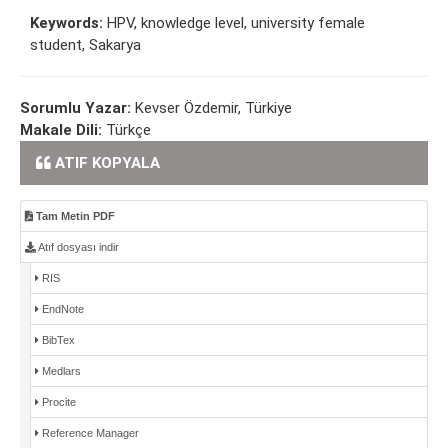
Keywords:
HPV, knowledge level, university female
student, Sakarya
Sorumlu Yazar:
Kevser Özdemir, Türkiye
Makale Dili:
Türkçe
ATIF KOPYALA
Tam Metin PDF
Atıf dosyası indir
RIS
EndNote
BibTex
Medlars
Procite
Reference Manager