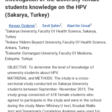
students knowledge on the HPV
(Sakarya, Turkey)
1
2
3
Kevser Özdemir
,
Sevil Şahin
,
Alaettin Ünsal
1
Sakarya University, Faculty Of Health Science, Sakarya,
Turkey
2
Ankara Yildirim Beyazit University, Faculty Of Health Science,
Ankara, Turkey
3
Eskisehir Osmangazi University, Faculty Of Medicine,
Eskişehir, Türkiye
OBJECTIVE: To determine the level of knowledge of
university students about HPV.
MATRERIAL and METHODS: The study is a cross-
sectional study conducted on Sakarya University
students between September- November 2015. The
study group consisted of 618 female students who
agreed to participate in the study and were in the school
during the study. Mann-Whitney U test, Kruskal-Wallis
test and Spearman’s Correlation Analysis were used for