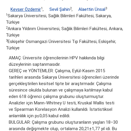
1
2
3
Kevser Özdemir
,
Sevil Şahin
,
Alaettin Ünsal
1
Sakarya Üniversitesi, Sağlık Bilimleri Fakültesi, Sakarya,
Türkiye
2
Ankara Yıldırım Üniversitesi, Sağlık Bilimleri Fakültesi, Ankara,
Türkiye
3
Eskişehir Osmangazi Üniversitesi Tıp Fakültesi, Eskişehir,
Türkiye
AMAÇ: Üniversite öğrencilerinin HPV hakkında bilgi
düzeylerinin saptanmasıdır.
GEREÇ ve YÖNTEMLER: Çalışma, Eylül-Kasım 2015
tarihleri arasında Sakarya Üniversitesi öğrencileri üzerinde
gerçekleştirilen kesitsel tipte bir araştırmadır. Çalışma
süresince okulda bulunan ve çalışmaya katılmayı kabul
eden 618 öğrenci çalışma grubunu oluşturmuştur.
Analizler için Mann-Whitney U testi, Kruskal Wallis testi
ve Spearman Korelasyon Analizi kullanıldı. İstatistiksel
anlamlılık için p≤0,05 kabul edildi.
BULGULAR: Çalışma grubunu oluşturanların yaşları 18–30
arasında değişmekte olup, ortalama 20,21±1,77 yıl idi. Bu