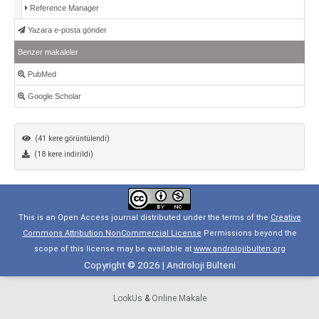
Reference Manager
Yazara e-posta gönder
Benzer makaleler
PubMed
Google Scholar
(41 kere görüntülendi)
(18 kere indirildi)
This is an Open Access journal distributed under the terms of the
Creative
Commons Attribution NonCommercial License
Permissions beyond the
scope of this license may be available at
www.androlojibulten.org
Copyright © 2026 | Androloji Bülteni
LookUs
&
Online Makale