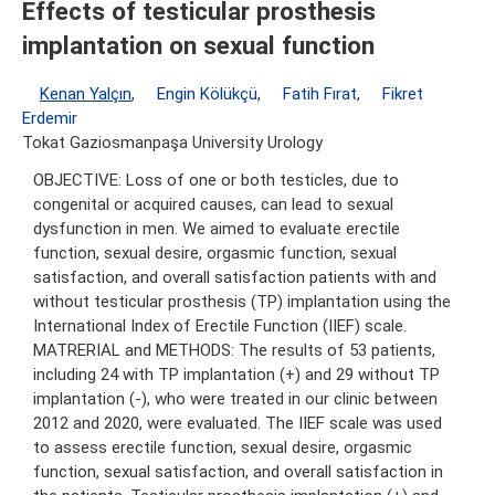
Effects of testicular prosthesis
implantation on sexual function
Kenan Yalçın
,
Engin Kölükçü
,
Fatih Fırat
,
Fikret
Erdemir
Tokat Gaziosmanpaşa University Urology
OBJECTIVE: Loss of one or both testicles, due to
congenital or acquired causes, can lead to sexual
dysfunction in men. We aimed to evaluate erectile
function, sexual desire, orgasmic function, sexual
satisfaction, and overall satisfaction patients with and
without testicular prosthesis (TP) implantation using the
International Index of Erectile Function (IIEF) scale.
MATRERIAL and METHODS: The results of 53 patients,
including 24 with TP implantation (+) and 29 without TP
implantation (-), who were treated in our clinic between
2012 and 2020, were evaluated. The IIEF scale was used
to assess erectile function, sexual desire, orgasmic
function, sexual satisfaction, and overall satisfaction in