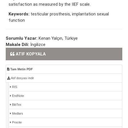
satisfaction as measured by the IIEF scale.
Keywords:
testicular prosthesis, implantation sexual
function
Sorumlu Yazar:
Kenan Yalçın, Türkiye
Makale Dili:
İngilizce
ATIF KOPYALA
Tam Metin PDF
Atıf dosyası indir
RIS
EndNote
BibTex
Medlars
Procite