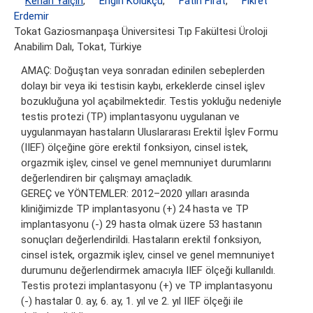
Kenan Yalçın
,
Engin Kölükçü
,
Fatih Fırat
,
Fikret
Erdemir
Tokat Gaziosmanpaşa Üniversitesi Tıp Fakültesi Üroloji
Anabilim Dalı, Tokat, Türkiye
AMAÇ: Doğuştan veya sonradan edinilen sebeplerden
dolayı bir veya iki testisin kaybı, erkeklerde cinsel işlev
bozukluğuna yol açabilmektedir. Testis yokluğu nedeniyle
testis protezi (TP) implantasyonu uygulanan ve
uygulanmayan hastaların Uluslararası Erektil İşlev Formu
(IIEF) ölçeğine göre erektil fonksiyon, cinsel istek,
orgazmik işlev, cinsel ve genel memnuniyet durumlarını
değerlendiren bir çalışmayı amaçladık.
GEREÇ ve YÖNTEMLER: 2012–2020 yılları arasında
kliniğimizde TP implantasyonu (+) 24 hasta ve TP
implantasyonu (-) 29 hasta olmak üzere 53 hastanın
sonuçları değerlendirildi. Hastaların erektil fonksiyon,
cinsel istek, orgazmik işlev, cinsel ve genel memnuniyet
durumunu değerlendirmek amacıyla IIEF ölçeği kullanıldı.
Testis protezi implantasyonu (+) ve TP implantasyonu
(-) hastalar 0. ay, 6. ay, 1. yıl ve 2. yıl IIEF ölçeği ile