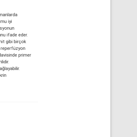
amanlarda
mu iyi
lasyonun
u ifade eder.
it gibi birçok
i reperfüzyon
davisinde primer
idir.
layabilir.
krin