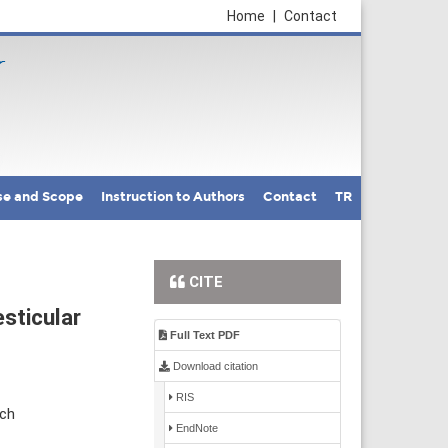
Home
|
Contact
se and Scope
Instruction to Authors
Contact
TR
CITE
sticular
Full Text PDF
Download citation
RIS
rch
EndNote