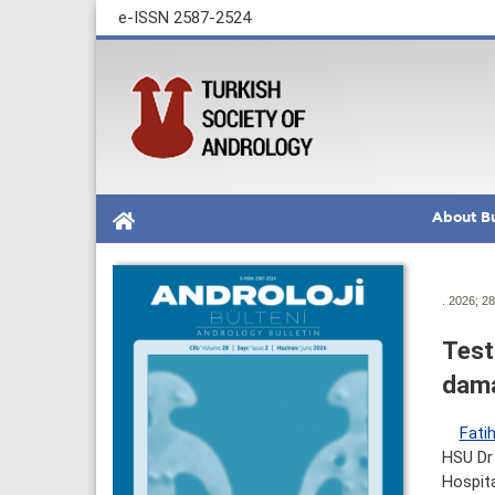
e-ISSN 2587-2524
About Bu
. 2026; 28
Test
dam
Fati
HSU Dr
Hospita