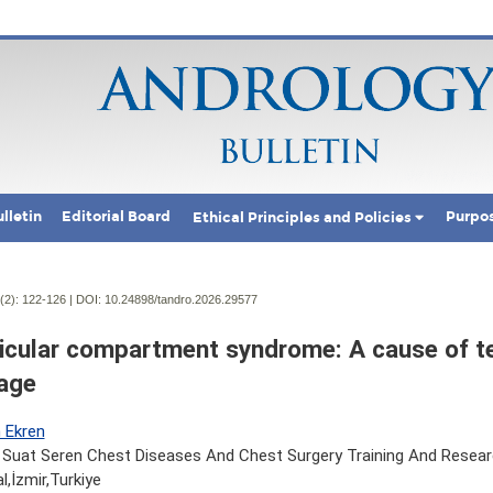
lletin
Editorial Board
Purpo
Ethical Principles and Policies
(2):
122-126 | DOI:
10.24898/tandro.2026.29577
icular compartment syndrome: A cause of te
age
h Ekren
 Suat Seren Chest Diseases And Chest Surgery Training And Resea
l,İzmir,Turkiye