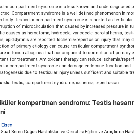
cular compartment syndrome is a less known and underdiagnosed pa
cted. Compartment syndrome is a well defined phenomenon in mos
 body. Testicular compartment syndrome is reported as testicular
rruption of microcirculation that caused by increased pressure in tu
fic causes as hematoma, hydrocele, varicocele, scrotal hernia, testic
tis, epididymitis are reported. Ischemia/reperfusion injury that may 
ction of primary etiology can cause testicular compartment syndr
ure in tunica albuginea that accompanied to correction of primary et
tant for treatment. Antioxidant therapy can reduce ischemia/reperfu
cular compartment syndrome can damage endocrine function and
atogenesis due to testicular injury unless sufficent and suitable t
ords:
testis, compartment syndrome, ischemia, reperfusion
iküler kompartman sendromu: Testis hasarın
ni
h Ekren
 Suat Seren Göğüs Hastalıkları ve Cerrahisi Eğitim ve Araştırma Hasta