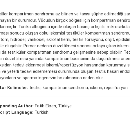
küler kompartman sendromu az bilinen ve tanısı şüphe edilmediği z
ayan bir durumdur. Vücudun birçok bölgesi için kompartman sendro
lanmıştır. Tunika albuginea içinde oluşan basınç artışı ile mikrosirkü
ması sonucu oluşan doku iskemisi testiküler kompartman sendromun
m, hidrosel, varikosel, skrotal herni, testis torsiyonu, orşit, epididim
le oluşabilir. Primer nedenin düzeltilmesi sonrası ortaya çıkan iskem
ı da testiküler kompartman sendromu gelişmesine sebep olabilir. Te
in düzeltilmesi yanında kompartman basıncının da düşürülmesi öneml
ksidan tedavi eklenmesi iskemi/reperfüzyon hasarından korunmayı sağ
 ve yeterli tedavi edilememesi durumunda oluşan testis hasarı endo
iyonların ve spermatogenezin bozulmasına neden olur.
ar Kelimeler:
testis, kompartman sendromu, iskemi, reperfüzyon
ponding Author:
Fatih Ekren, Türkiye
cript Language:
Turkish