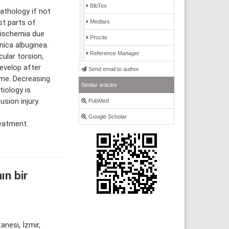
BibTex
thology if not
t parts of
Medlars
 ischemia due
Procite
nica albuginea.
Reference Manager
ular torsion,
develop after
Send email to author
ome. Decreasing
Similar articles
iology is
sion injury.
PubMed
Google Scholar
reatment.
ın bir
nesi, İzmir,