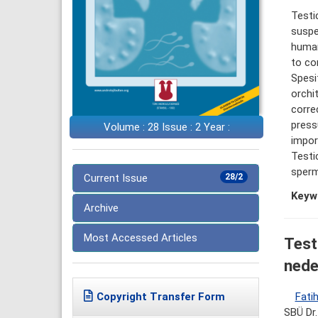
Testi
suspe
human
to co
Spesi
orchi
corre
press
Volume : 28 Issue : 2 Year :
impor
Testi
sperm
Current Issue
28/2
Keyw
Archive
Most Accessed Articles
Test
nede
Fati
Copyright Transfer Form
SBÜ Dr.