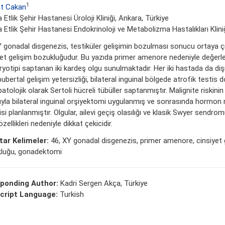
1
t Cakan
 Etlik Şehir Hastanesi Üroloji Kliniği, Ankara, Türkiye
 Etlik Şehir Hastanesi Endokrinoloji ve Metabolizma Hastalıkları Kliniğ
Y gonadal disgenezis, testiküler gelişimin bozulması sonucu ortaya çı
yet gelişim bozukluğudur. Bu yazıda primer amenore nedeniyle değerlen
yotipi saptanan iki kardeş olgu sunulmaktadır. Her iki hastada da dişi
pubertal gelişim yetersizliği, bilateral inguinal bölgede atrofik testis d
atolojik olarak Sertoli hücreli tübüller saptanmıştır. Malignite riskinin
yla bilateral inguinal orşiyektomi uygulanmış ve sonrasında hormon
si planlanmıştır. Olgular, ailevi geçiş olasılığı ve klasik Swyer sendro
 özellikleri nedeniyle dikkat çekicidir.
ar Kelimeler:
46, XY gonadal disgenezis, primer amenore, cinsiyet 
luğu, gonadektomi
ponding Author:
Kadri Sergen Akça, Türkiye
cript Language:
Turkish