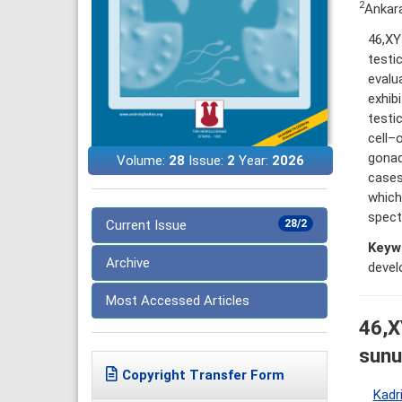
2
Ankara
46,XY
testi
evalu
exhib
testic
cell–
gonad
Volume:
28
Issue:
2
Year:
2026
cases
which
spect
Current Issue
28/2
Keyw
Archive
deve
Most Accessed Articles
46,X
sun
Copyright Transfer Form
Kadr