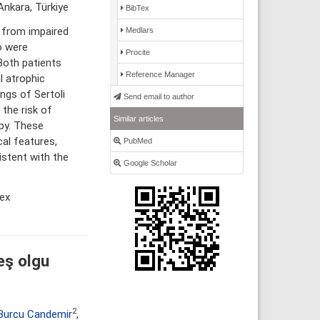
Ankara, Türkiye
BibTex
g from impaired
Medlars
o were
Procite
Both patients
Reference Manager
l atrophic
ings of Sertoli
Send email to author
 the risk of
Similar articles
py. These
cal features,
PubMed
stent with the
Google Scholar
ex
eş olgu
2
Burcu Candemir
,