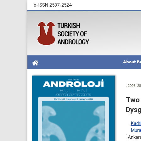
e-ISSN 2587-2524
About Bu
. 2026; 28
Two 
Dysg
Kadr
Mura
1
Ankara