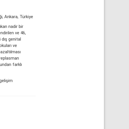
i, Ankara, Türkiye
kan nadir bir
dirilen ve 46,
 dış genital
okuları ve
 azaltılması
 replasman
mundan farklı
gelişim