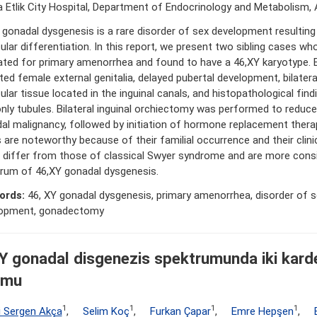
 Etlik City Hospital, Department of Endocrinology and Metabolism, 
 gonadal dysgenesis is a rare disorder of sex development resultin
cular differentiation. In this report, we present two sibling cases wh
ated for primary amenorrhea and found to have a 46,XY karyotype. 
ited female external genitalia, delayed pubertal development, bilatera
ular tissue located in the inguinal canals, and histopathological find
only tubules. Bilateral inguinal orchiectomy was performed to reduce
al malignancy, followed by initiation of hormone replacement thera
 are noteworthy because of their familial occurrence and their clini
 differ from those of classical Swyer syndrome and are more consi
rum of 46,XY gonadal dysgenesis.
ords:
46, XY gonadal dysgenesis, primary amenorrhea, disorder of s
lopment, gonadectomy
Y gonadal disgenezis spektrumunda iki kard
umu
1
1
1
1
i Sergen Akça
,
Selim Koç
,
Furkan Çapar
,
Emre Hepşen
,