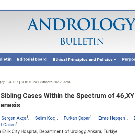
lletin
Editorial Board
Purpo
Ethical Principles and Policies
(2):
134-137 | DOI:
10.24898/tandro.2026.93284
Sibling Cases Within the Spectrum of 46,XY
enesis
1
1
1
1
i Sergen Akça
,
Selim Koç
,
Furkan Çapar
,
Emre Hepşen
,
1
t Cakan
 Etlik City Hospital, Department of Urology, Ankara, Türkiye