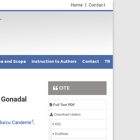
Home
|
Contact
se and Scope
Instruction to Authors
Contact
TR
CITE
 Gonadal
Full Text PDF
Download citation
2
Burcu Candemir
,
RIS
EndNote