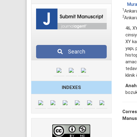
Mura
1
Ankara
2
Ankara
46, X
cinsi
XY kar
yapı, 
Search
histop
amacı
tedavi
klinik
Anaht
INDEXES
bozuk
Corres
Manus