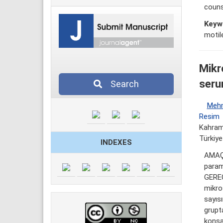
couns
Keyw
motil
Mikr
seru
Search
Mehm
Resim
Kahrama
Türkiye
INDEXES
AMAÇ:
param
GEREÇ
mikro
sayısı
grupt
konsan