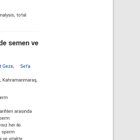
alysis, total
ede semen ve
 Geze
,
Sefa
lı, Kahramanmaraş,
perm
ihleri arasında
sperm
sız her iki
, sperm
 ve vitalite