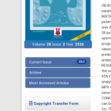
OBJEC
param
MATRE
patie
was d
38 pa
sperm
progr
Volume:
28
Issue:
2
Year:
2026
value
predi
analys
Current Issue
28/2
RESUL
the s
Archive
95% C
analy
Most Accessed Articles
MPV w
sensit
CONCL
can b
Copyright Transfer Form
for T