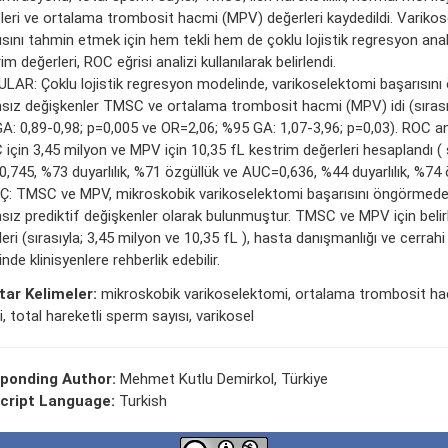
leri ve ortalama trombosit hacmi (MPV) değerleri kaydedildi. Variko
sını tahmin etmek için hem tekli hem de çoklu lojistik regresyon analizl
im değerleri, ROC eğrisi analizi kullanılarak belirlendi.
LAR: Çoklu lojistik regresyon modelinde, varikoselektomi başarısını
sız değişkenler TMSC ve ortalama trombosit hacmi (MPV) idi (sırası
A: 0,89-0,98; p=0,005 ve OR=2,06; %95 GA: 1,07-3,96; p=0,03). ROC ana
için 3,45 milyon ve MPV için 10,35 fL kestrim değerleri hesaplandı ( s
,745, %73 duyarlılık, %71 özgüllük ve AUC=0,636, %44 duyarlılık, %74 
: TMSC ve MPV, mikroskobik varikoselektomi başarısını öngörmede k
sız prediktif değişkenler olarak bulunmuştur. TMSC ve MPV için belir
eri (sırasıyla; 3,45 milyon ve 10,35 fL ), hasta danışmanlığı ve cerrah
nde klinisyenlere rehberlik edebilir.
ar Kelimeler:
mikroskobik varikoselektomi, ortalama trombosit h
i, total hareketli sperm sayısı, varikosel
ponding Author:
Mehmet Kutlu Demirkol, Türkiye
cript Language:
Turkish