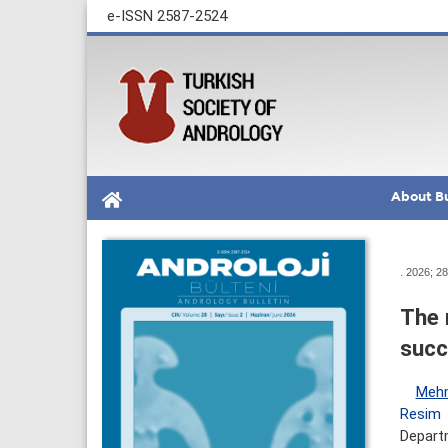
e-ISSN 2587-2524
About Bu
. 2026; 28
The 
succ
Mehm
Resim
Depart