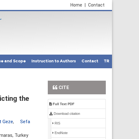
Home
|
Contact
se and Scope
Instruction to Authors
Contact
TR
CITE
cting the
Full Text PDF
Download citation
 Geze
,
Sefa
RIS
EndNote
maras, Turkey