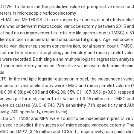
TIVE: To determine the predictive value of preoperative serum an
eters in microscopic varicocelectomy.
RIAL and METHODS: This retrospective observational study include
nts who underwent microscopic varicocelectomy between 2015 and
efined as an improvement in total motile sperm count (TMSC) > 5
tients in both successful and unsuccessful groups. Age, varicocele 
atic vein diameter, sperm concentration, total sperm count, TMSC,
asif motility, normal morphology and vitality, and mean platelet vo
s were recorded. Both single and multiple logistic regression analys
ct varicocelectomy success. Predictive values were determined usi
is.
TS: In the multiple logistic regression model, the independent variab
uccess of varicocelectomy were TMSC and mean platelet volume (
I: 0.89-0.98; p=0.005 and OR=2.06; 95% CI: 1.07-3.96; p=0.03, respect
sis was performed, and cut-off values of 3.45 million for TMSC and
ere calculated (AUC=0.745, 73% sensitivity, 71% specificity and A
ivity, 74% specificity, respectively).
USION: TMSC and MPV were found to be independent predictive va
e used to predict the success of microscopic varicocelectomy. The
MSC and MPV (3.45 million and 10.35 fL, respectively) can guide clini