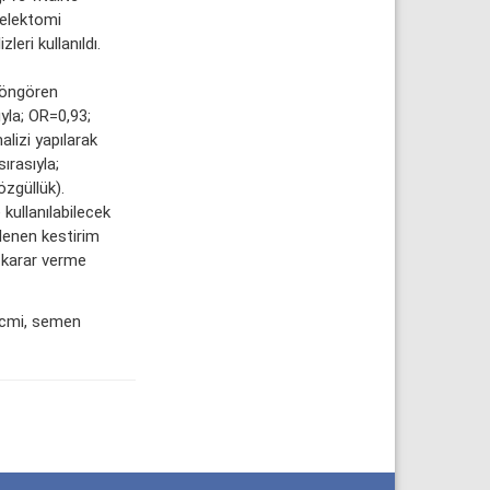
selektomi
eri kullanıldı.
 öngören
yla; OR=0,93;
lizi yapılarak
ırasıyla;
özgüllük).
ullanılabilecek
lenen kestirim
i karar verme
acmi, semen