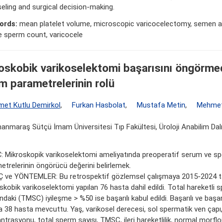
eling and surgical decision-making.
ords:
mean platelet volume, microscopic varicocelectomy, semen an
e sperm count, varicocele
oskobik varikoselektomi başarısını öngörm
m parametrelerinin rolü
et Kutlu Demirkol
,
Furkan Hasbolat
,
Mustafa Metin
,
Mehmet
nmaraş Sütçü İmam Üniversitesi Tıp Fakültesi, Üroloji Anabilim Da
 Mikroskopik varikoselektomi ameliyatında preoperatif serum ve s
etrelerinin öngörücü değerini belirlemek.
 ve YÖNTEMLER: Bu retrospektif gözlemsel çalışmaya 2015-2024 tar
skobik varikoselektomi yapılan 76 hasta dahil edildi. Total hareketli 
ndaki (TMSC) iyileşme > %50 ise başarılı kabul edildi. Başarılı ve başarı
a 38 hasta mevcuttu. Yaş, varikosel derecesi, sol spermatik ven çapı
trasyonu, total sperm sayısı, TMSC, ileri hareketlilik, normal morfloji