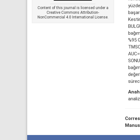
yüzde
Content of this journal is licensed under a
başarı
Creative Commons Attribution-
NonCommercial 4.0 International License.
Kestir
BULGU
bağım
%95 G
TMSC 
AUC=0
SONUÇ
bağım
değerl
süreci
Anaht
analiz
Corres
Manus