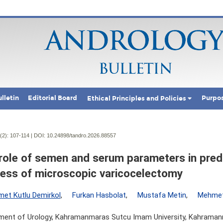
lletin
Editorial Board
Purpo
Ethical Principles and Policies
(2):
107-114 | DOI:
10.24898/tandro.2026.88557
role of semen and serum parameters in predi
ess of microscopic varicocelectomy
et Kutlu Demirkol
,
Furkan Hasbolat
,
Mustafa Metin
,
Mehmet
ment of Urology, Kahramanmaras Sutcu Imam University, Kahraman