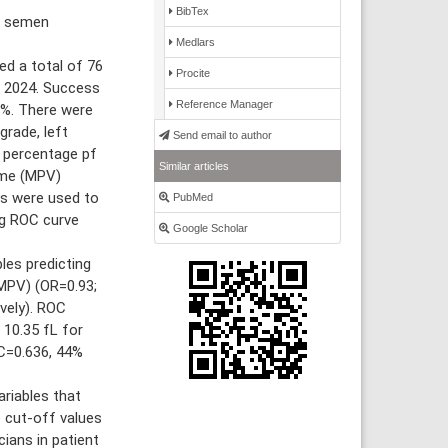
BibTex
d semen
Medlars
d a total of 76
Procite
 2024. Success
Reference Manager
0%. There were
grade, left
Send email to author
 percentage pf
Similar articles
lume (MPV)
es were used to
PubMed
ng ROC curve
Google Scholar
les predicting
MPV) (OR=0.93;
ively). ROC
 10.35 fL for
UC=0.636, 44%
riables that
 cut-off values
cians in patient