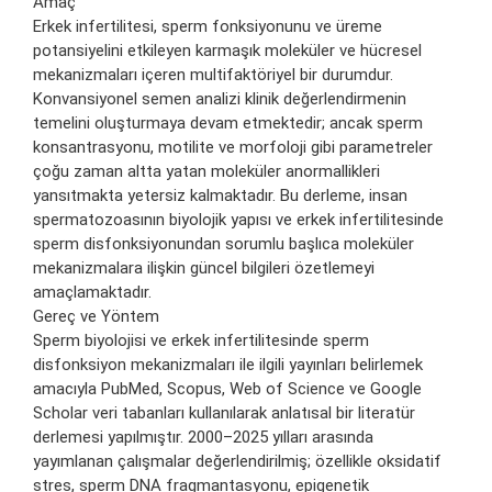
Amaç
Erkek infertilitesi, sperm fonksiyonunu ve üreme
potansiyelini etkileyen karmaşık moleküler ve hücresel
mekanizmaları içeren multifaktöriyel bir durumdur.
Konvansiyonel semen analizi klinik değerlendirmenin
temelini oluşturmaya devam etmektedir; ancak sperm
konsantrasyonu, motilite ve morfoloji gibi parametreler
çoğu zaman altta yatan moleküler anormallikleri
yansıtmakta yetersiz kalmaktadır. Bu derleme, insan
spermatozoasının biyolojik yapısı ve erkek infertilitesinde
sperm disfonksiyonundan sorumlu başlıca moleküler
mekanizmalara ilişkin güncel bilgileri özetlemeyi
amaçlamaktadır.
Gereç ve Yöntem
Sperm biyolojisi ve erkek infertilitesinde sperm
disfonksiyon mekanizmaları ile ilgili yayınları belirlemek
amacıyla PubMed, Scopus, Web of Science ve Google
Scholar veri tabanları kullanılarak anlatısal bir literatür
derlemesi yapılmıştır. 2000–2025 yılları arasında
yayımlanan çalışmalar değerlendirilmiş; özellikle oksidatif
stres, sperm DNA fragmantasyonu, epigenetik