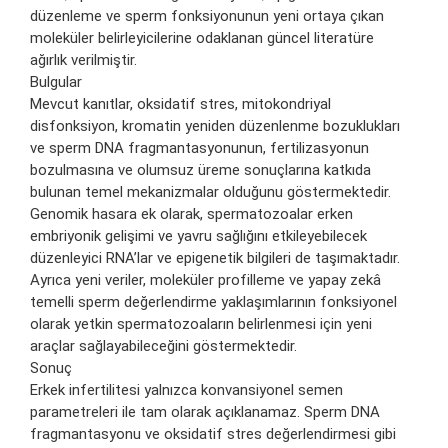
düzenleme ve sperm fonksiyonunun yeni ortaya çıkan
moleküler belirleyicilerine odaklanan güncel literatüre
ağırlık verilmiştir.
Bulgular
Mevcut kanıtlar, oksidatif stres, mitokondriyal
disfonksiyon, kromatin yeniden düzenlenme bozuklukları
ve sperm DNA fragmantasyonunun, fertilizasyonun
bozulmasına ve olumsuz üreme sonuçlarına katkıda
bulunan temel mekanizmalar olduğunu göstermektedir.
Genomik hasara ek olarak, spermatozoalar erken
embriyonik gelişimi ve yavru sağlığını etkileyebilecek
düzenleyici RNA’lar ve epigenetik bilgileri de taşımaktadır.
Ayrıca yeni veriler, moleküler profilleme ve yapay zekâ
temelli sperm değerlendirme yaklaşımlarının fonksiyonel
olarak yetkin spermatozoaların belirlenmesi için yeni
araçlar sağlayabileceğini göstermektedir.
Sonuç
Erkek infertilitesi yalnızca konvansiyonel semen
parametreleri ile tam olarak açıklanamaz. Sperm DNA
fragmantasyonu ve oksidatif stres değerlendirmesi gibi