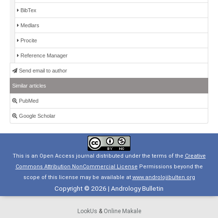
BibTex
Medlars
Procite
Reference Manager
Send email to author
Similar articles
PubMed
Google Scholar
This is an Open Access journal distributed under the terms of the
Creative
Commons Attribution NonCommercial License
Permissions beyond the
scope of this license may be available at
www.androlojibulten.org
Copyright © 2026 | Andrology Bulletin
LookUs
&
Online Makale