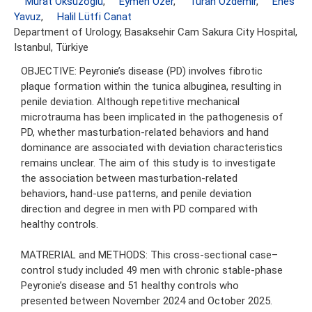
Murat Öksüzoğlu
,
Eymen Özer
,
Turan Özdemir
,
Enes
Yavuz
,
Halil Lütfi Canat
Department of Urology, Basaksehir Cam Sakura City Hospital,
Istanbul, Türkiye
OBJECTIVE: Peyronie’s disease (PD) involves fibrotic
plaque formation within the tunica albuginea, resulting in
penile deviation. Although repetitive mechanical
microtrauma has been implicated in the pathogenesis of
PD, whether masturbation-related behaviors and hand
dominance are associated with deviation characteristics
remains unclear. The aim of this study is to investigate
the association between masturbation-related
behaviors, hand-use patterns, and penile deviation
direction and degree in men with PD compared with
healthy controls.
MATRERIAL and METHODS: This cross-sectional case–
control study included 49 men with chronic stable-phase
Peyronie’s disease and 51 healthy controls who
presented between November 2024 and October 2025.