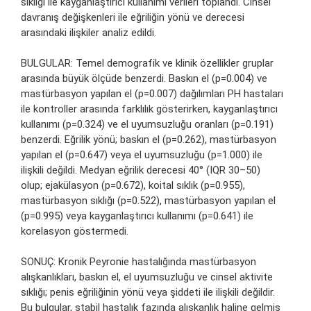
sıklığı ile kayganlaştırıcı kullanımı verileri toplandı. Cinsel
davranış değişkenleri ile eğriliğin yönü ve derecesi
arasındaki ilişkiler analiz edildi.
BULGULAR: Temel demografik ve klinik özellikler gruplar
arasında büyük ölçüde benzerdi. Baskın el (p=0.004) ve
mastürbasyon yapılan el (p=0.007) dağılımları PH hastaları
ile kontroller arasında farklılık gösterirken, kayganlaştırıcı
kullanımı (p=0.324) ve el uyumsuzluğu oranları (p=0.191)
benzerdi. Eğrilik yönü; baskın el (p=0.262), mastürbasyon
yapılan el (p=0.647) veya el uyumsuzluğu (p=1.000) ile
ilişkili değildi. Medyan eğrilik derecesi 40° (IQR 30–50)
olup; ejakülasyon (p=0.672), koital sıklık (p=0.955),
mastürbasyon sıklığı (p=0.522), mastürbasyon yapılan el
(p=0.995) veya kayganlaştırıcı kullanımı (p=0.641) ile
korelasyon göstermedi.
SONUÇ: Kronik Peyronie hastalığında mastürbasyon
alışkanlıkları, baskın el, el uyumsuzluğu ve cinsel aktivite
sıklığı; penis eğriliğinin yönü veya şiddeti ile ilişkili değildir.
Bu bulgular, stabil hastalık fazında alışkanlık haline gelmiş