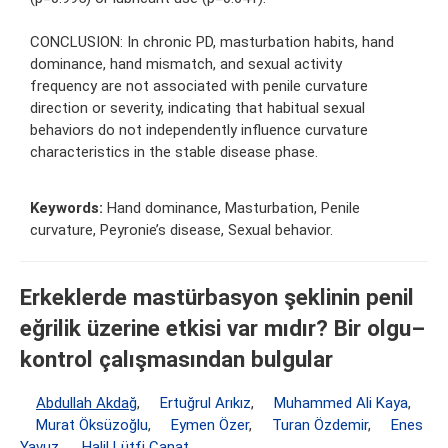
CONCLUSION: In chronic PD, masturbation habits, hand
dominance, hand mismatch, and sexual activity
frequency are not associated with penile curvature
direction or severity, indicating that habitual sexual
behaviors do not independently influence curvature
characteristics in the stable disease phase.
Keywords:
Hand dominance, Masturbation, Penile
curvature, Peyronie’s disease, Sexual behavior.
Erkeklerde mastürbasyon şeklinin penil
eğrilik üzerine etkisi var mıdır? Bir olgu–
kontrol çalışmasından bulgular
Abdullah Akdağ
,
Ertuğrul Arıkız
,
Muhammed Ali Kaya
,
Murat Öksüzoğlu
,
Eymen Özer
,
Turan Özdemir
,
Enes
Yavuz
,
Halil Lütfi Canat