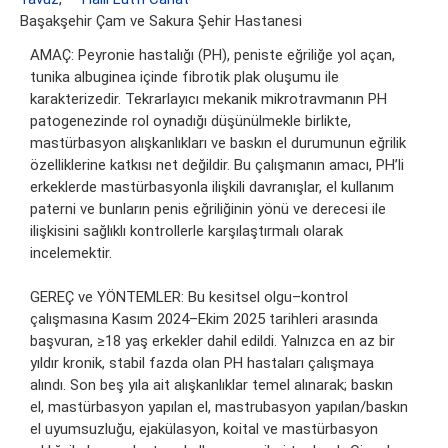
Başakşehir Çam ve Sakura Şehir Hastanesi
AMAÇ: Peyronie hastalığı (PH), peniste eğriliğe yol açan,
tunika albuginea içinde fibrotik plak oluşumu ile
karakterizedir. Tekrarlayıcı mekanik mikrotravmanın PH
patogenezinde rol oynadığı düşünülmekle birlikte,
mastürbasyon alışkanlıkları ve baskın el durumunun eğrilik
özelliklerine katkısı net değildir. Bu çalışmanın amacı, PH’li
erkeklerde mastürbasyonla ilişkili davranışlar, el kullanım
paterni ve bunların penis eğriliğinin yönü ve derecesi ile
ilişkisini sağlıklı kontrollerle karşılaştırmalı olarak
incelemektir.
GEREÇ ve YÖNTEMLER: Bu kesitsel olgu–kontrol
çalışmasına Kasım 2024–Ekim 2025 tarihleri arasında
başvuran, ≥18 yaş erkekler dahil edildi. Yalnızca en az bir
yıldır kronik, stabil fazda olan PH hastaları çalışmaya
alındı. Son beş yıla ait alışkanlıklar temel alınarak; baskın
el, mastürbasyon yapılan el, mastrubasyon yapılan/baskın
el uyumsuzluğu, ejakülasyon, koital ve mastürbasyon