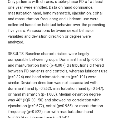
Only patients with chronic, stable-phase PD of at least
one year were enrolled. Data on hand dominance,
masturbation hand, hand mismatch, ejaculation, coital
and masturbation frequency, and lubricant use were
collected based on habitual behavior over the preceding
five years. Associations between sexual behavior
variables and deviation direction or degree were
analyzed.
RESULTS: Baseline characteristics were largely
comparable between groups. Dominant hand (p=0.004)
and masturbation hand (p=0.007) distributions differed
between PD patients and controls, whereas lubricant use
(p=0.324) and hand mismatch rates (p=0.191) were
similar. Deviation direction was not associated with
dominant hand (p=0.262), masturbation hand (p=0.647),
or hand mismatch (p=1.000). Median deviation degree
was 40° (IQR 30–50) and showed no correlation with
ejaculation (p=0.672), coital (p=0.955), or masturbation
frequency (p=0.522), nor with masturbation hand
(p=0.995) or lubricant use (p=0.641).