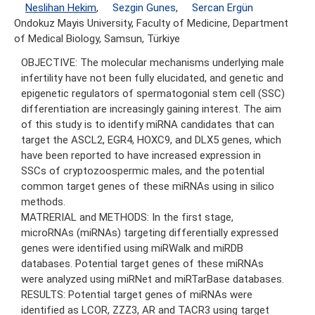
Neslihan Hekim
,
Sezgin Gunes
,
Sercan Ergün
Ondokuz Mayis University, Faculty of Medicine, Department
of Medical Biology, Samsun, Türkiye
OBJECTIVE: The molecular mechanisms underlying male
infertility have not been fully elucidated, and genetic and
epigenetic regulators of spermatogonial stem cell (SSC)
differentiation are increasingly gaining interest. The aim
of this study is to identify miRNA candidates that can
target the ASCL2, EGR4, HOXC9, and DLX5 genes, which
have been reported to have increased expression in
SSCs of cryptozoospermic males, and the potential
common target genes of these miRNAs using in silico
methods.
MATRERIAL and METHODS: In the first stage,
microRNAs (miRNAs) targeting differentially expressed
genes were identified using miRWalk and miRDB
databases. Potential target genes of these miRNAs
were analyzed using miRNet and miRTarBase databases.
RESULTS: Potential target genes of miRNAs were
identified as LCOR, ZZZ3, AR and TACR3 using target