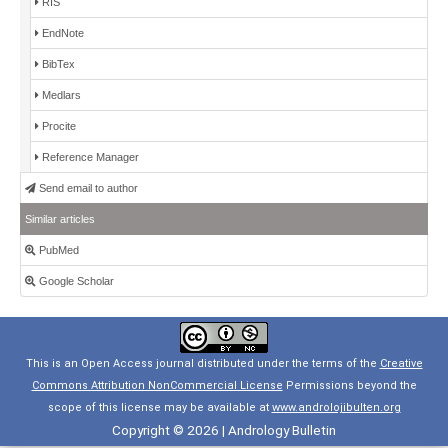
RIS
EndNote
BibTex
Medlars
Procite
Reference Manager
Send email to author
Similar articles
PubMed
Google Scholar
This is an Open Access journal distributed under the terms of the
Creative
Commons Attribution NonCommercial License
Permissions beyond the
scope of this license may be available at
www.androlojibulten.org
Copyright © 2026 | Andrology Bulletin