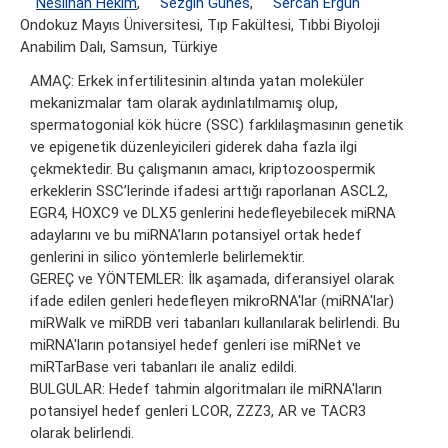
Neslihan Hekim
,
Sezgin Gunes
,
Sercan Ergün
Ondokuz Mayıs Üniversitesi, Tıp Fakültesi, Tıbbi Biyoloji
Anabilim Dalı, Samsun, Türkiye
AMAÇ: Erkek infertilitesinin altında yatan moleküler
mekanizmalar tam olarak aydınlatılmamış olup,
spermatogonial kök hücre (SSC) farklılaşmasının genetik
ve epigenetik düzenleyicileri giderek daha fazla ilgi
çekmektedir. Bu çalışmanın amacı, kriptozoospermik
erkeklerin SSC’lerinde ifadesi arttığı raporlanan ASCL2,
EGR4, HOXC9 ve DLX5 genlerini hedefleyebilecek miRNA
adaylarını ve bu miRNA’ların potansiyel ortak hedef
genlerini in silico yöntemlerle belirlemektir.
GEREÇ ve YÖNTEMLER: İlk aşamada, diferansiyel olarak
ifade edilen genleri hedefleyen mikroRNA'lar (miRNA'lar)
miRWalk ve miRDB veri tabanları kullanılarak belirlendi. Bu
miRNA'ların potansiyel hedef genleri ise miRNet ve
miRTarBase veri tabanları ile analiz edildi.
BULGULAR: Hedef tahmin algoritmaları ile miRNA'ların
potansiyel hedef genleri LCOR, ZZZ3, AR ve TACR3
olarak belirlendi.